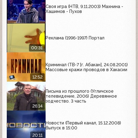
Своя игра (НТВ, 9.11.2003) Махнина -
Хашимов - Пухов
Реклама (1996-1997) Портал
00:31
Криминал (ТВ-7 [г. Абакан], 24.08.2001)
Массовые кражи проводов в Хакасии
12:52
Письма из прошлого (Угличское
телевидение, 2006) Деревянное
зодчество. 3 часть
26:14
Новости (Первый канал, 15.12.2008)
Выпуск в 15:00
20:11