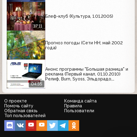
Блеф-клуб (Культура, 1.01.2005)
37:11
Прогноз погоды (Сети НН; май 2002
года)
Анонс программы "Большая разница" и
реклама (Первый канал, 01.10.2010)
Релиф, Burn, Syoss, Эльдорадо,
Афобазол, Avon, Renault, Paco Rabanne,
04:55
Кальцемин, Garnier, Золотая бочка
О проекте
Команда сайта
Помочь сайту
Правила
Обратная связь
Пользователи
Топ пользователей