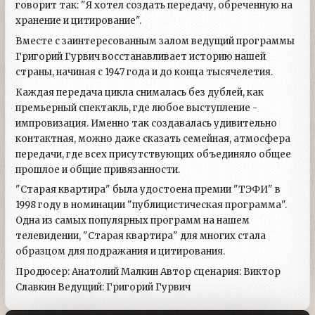
говорит так: "Я хотел создать передачу, обреченную на
хранение и цитирование".
Вместе с заинтересованным залом ведущий программы
Григорий Гурвич восстанавливает историю нашей
страны, начиная с 1947 года и до конца тысячелетия.
Каждая передача цикла снималась без дублей, как
премьерный спектакль, где любое выступление -
импровизация. Именно так создавалась удивительно
контактная, можно даже сказать семейная, атмосфера
передачи, где всех присутствующих объединяло общее
прошлое и общие привязанности.
"Старая квартира" была удостоена премии "ТЭФИ" в
1998 году в номинации "публицистическая программа".
Одна из самых популярных программ на нашем
телевидении, "Старая квартира" для многих стала
образцом для подражания и цитирования.
Продюсер: Анатолий Малкин Автор сценария: Виктор
Славкин Ведущий: Григорий Гурвич