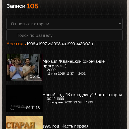
105
Записи
Все годы
1996
1997
1998
1999
2002
4
26
40
34
1
Михаил Жванецкий (окончание
программы)
2002
11 мая 2015, 11:37
2402
05:41
Новый год. "В складчину". Часть вторая.
30.12.1999
5 февраля 2022, 23:03
1993
01:11:18
1995 год. Часть первая