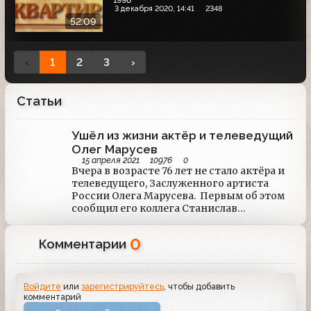
3 декабря 2020, 14:41
2348
52:09
‹
1
2
3
›
Статьи
Ушёл из жизни актёр и телеведущий
Олег Марусев
15 апреля 2021
10976
0
Вчера в возрасте 76 лет не стало актёра и
телеведущего, Заслуженного артиста
России Олега Марусева. Первым об этом
сообщил его коллега Станислав
Садальский.
0
Комментарии
Войдите
или
зарегистрируйтесь
, чтобы добавить
комментарий