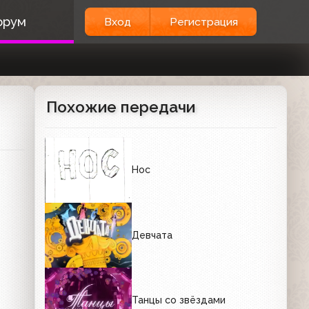
орум
Вход
Регистрация
Похожие передачи
Нос
Девчата
Танцы со звёздами