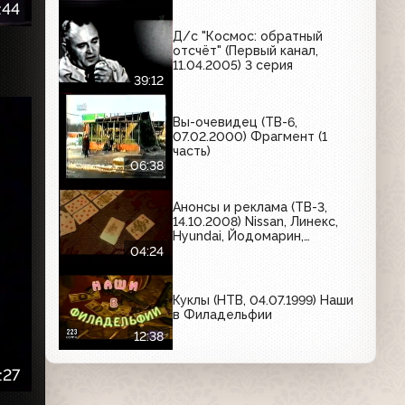
:44
Д/с "Космос: обратный
отсчёт" (Первый канал,
11.04.2005) 3 серия
39:12
Вы-очевидец (ТВ-6,
07.02.2000) Фрагмент (1
часть)
06:38
Анонсы и реклама (ТВ-3,
14.10.2008) Nissan, Линекс,
Hyundai, Йодомарин,
АнтиГриппин, Брук Бонд
04:24
Куклы (НТВ, 04.07.1999) Наши
в Филадельфии
12:38
:27