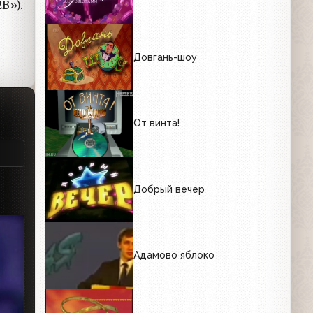
В»).
Довгань-шоу
От винта!
Добрый вечер
Адамово яблоко