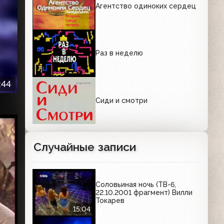
Агентство одиноких сердец
Раз в неделю
:44
Сиди и смотри
Случайные записи
Соловьиная ночь (ТВ-6,
22.10.2001 фрагмент) Вилли
Токарев
15:04