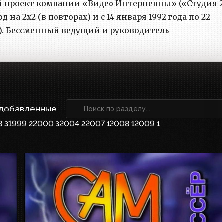
 проект компании «Видео Интернешнл» («Студия 2
д на 2x2 (в повторах) и с 14 января 1992 года по 22
1»). Бессменный ведущий и руководитель
 добавленные
8
1999
2000
2004
2007
2008
2009
3
2
3
2
1
1
1