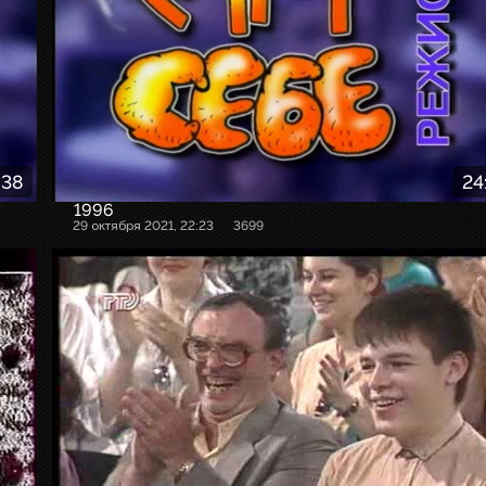
:38
24
1996
29 октября 2021, 22:23
3699