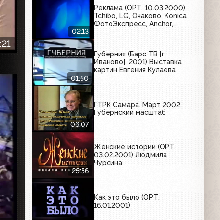
Реклама (ОРТ, 10.03.2000)
Tchibo, LG, Очаково, Konica
ФотоЭкспресс, Anchor,
Супрастин, Hellmann's
02:13
:21
Губерния (Барс ТВ [г.
Иваново], 2001) Выставка
картин Евгения Кулаева
01:50
ГТРК Самара. Март 2002.
Губернский масштаб
06:07
Женские истории (ОРТ,
03.02.2001) Людмила
Чурсина
25:56
Как это было (ОРТ,
16.01.2001)