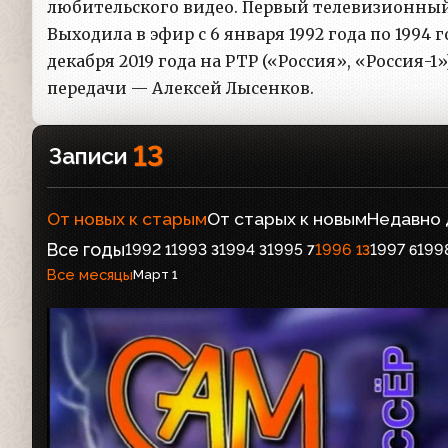
любительского видео. Первый телевизионный
Выходила в эфир с 6 января 1992 года по 1994 го
декабря 2019 года на РТР («Россия», «Россия-
передачи — Алексей Лысенков.
13
Записи
От новых к старым
От старых к новым
Недавно
Все годы
1992
1993
1994
1995
1996
1997
199
1
3
3
7
13
6
Все месяцы
Март
1