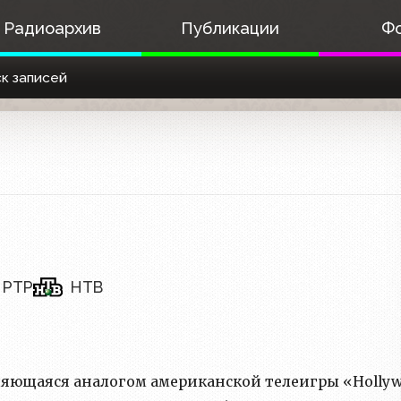
Радиоархив
Публикации
Ф
к записей
РТР
НТВ
ляющаяся аналогом американской телеигры «Holly