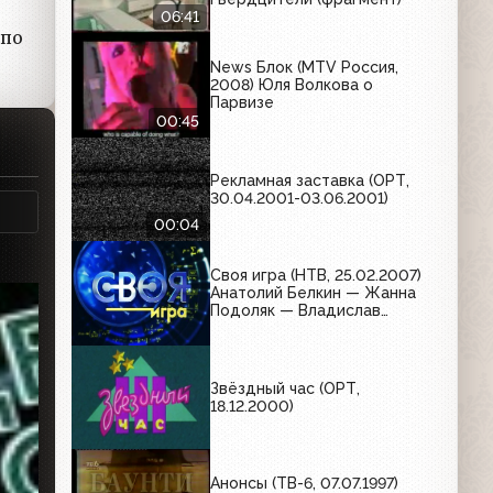
06:41
 по
News Блок (MTV Россия,
2008) Юля Волкова о
Парвизе
00:45
Рекламная заставка (ОРТ,
30.04.2001-03.06.2001)
00:04
Своя игра (НТВ, 25.02.2007)
Анатолий Белкин — Жанна
Подоляк — Владислав
Пристинский
Звёздный час (ОРТ,
18.12.2000)
Анонсы (ТВ-6, 07.07.1997)