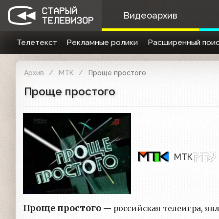
Видеоархив
Телетекст
Рекламные ролики
Расширенный поис
Архив
МТК
Проще простого
Проще простого
МТК
Проще простого
— российская телеигра, яв