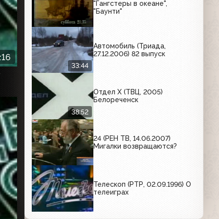
"Гангстеры в океане",
"Баунти"
Автомобиль (Триада,
27.12.2006) 82 выпуск
:16
33:44
к
Отдел X (ТВЦ, 2005)
Белореченск
38:52
24 (РЕН ТВ, 14.06.2007)
Мигалки возвращаются?
Телескоп (РТР, 02.09.1996) О
телеиграх