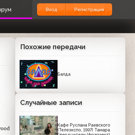
орум
Вход
Регистрация
Похожие передачи
Балда
Случайные записи
Кафе Руслана Раевского
wood
(Телеэкспо, 1997) Тамара
Гвердцители (фрагмент)