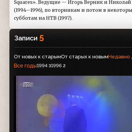
Squares». Ведущие — Игорь Верник и Николай
(1994—1996), по вторникам и потом в некоторы
субботам на НТВ (1997).
5
Записи
От новых к старым
От старых к новым
Недавно
Все годы
1994
1996
3
2