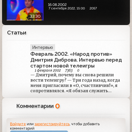
16.08.2002
7 сентября 2022, 15:00
2057
33:30
Статьи
Интервью
Февраль 2002. «Народ против»
Дмитрия Диброва. Интервью перед
стартом новой телеигры
1 февраля 2002
7363
0
— Дмитрий, почему вы снова решили
вести телеигру? — Три года назад, когда
меня пригласили в «О, счастливчик!», я
сопротивлялся. «Я обязан служить
интеллектуалам по ночам!» — думал я.
Меня тащили: хотя бы приди и посмотри!
0
Комментарии
А потом, полгода спустя от начала игры,
мы добились такого рейтинга! Это же
пять «Алчностей»! Я понял, что игра — не
примитивное занятие.
Войдите
или
зарегистрируйтесь
, чтобы добавить
комментарий