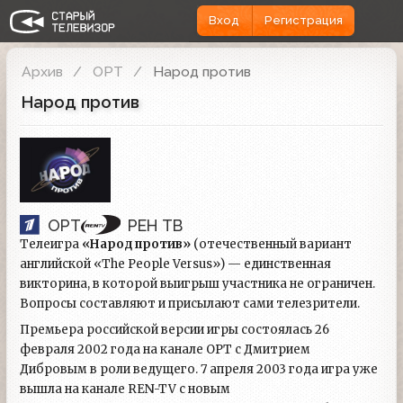
Вход
Регистрация
Архив
ОРТ
Народ против
Народ против
ОРТ
РЕН ТВ
Телеигра
«Народ против»
(отечественный вариант
английской «The People Versus») — единственная
викторина, в которой выигрыш участника не ограничен.
Вопросы составляют и присылают сами телезрители.
Премьера российской версии игры состоялась 26
февраля 2002 года на канале ОРТ с Дмитрием
Дибровым в роли ведущего. 7 апреля 2003 года игра уже
вышла на канале REN-TV с новым