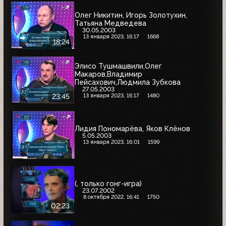
Олег Никитин, Игорь Золотухин,
Татьяна Медведева
30.05.2003
13 января 2023, 16:17
1668
18:24
Элисо Тушмашвили,Олег
Макаров,Владимир
Пейсахович,Людмила Зубкова
27.05.2003
13 января 2023, 16:17
1480
23:45
Лидия Пономарёва, Яков Клёнов
5.05.2003
13 января 2023, 16:01
1599
(, только гонг-игра)
23.07.2002
8 октября 2022, 16:41
1750
02:23