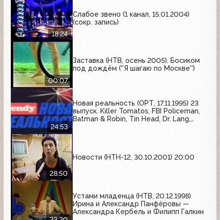
Слабое звено (1 канал, 15.01.2004)
(сокр. запись)
18:24
Заставка (НТВ, осень 2005). Босиком
под дождём (''Я шагаю по Москве'')
00:07
Новая реальность (ОРТ, 17.11.1995) 23
выпуск. Killer Tomatos, FBI Policeman,
Batman & Robin, Tin Head, Dr. Lang,
Tarzan
24:53
Новости (НТН-12, 30.10.2001) 20:00
28:50
Устами младенца (НТВ, 20.12.1998)
Ирина и Александр Панфёровы —
Александра Кербель и Филипп Галкин
23:20