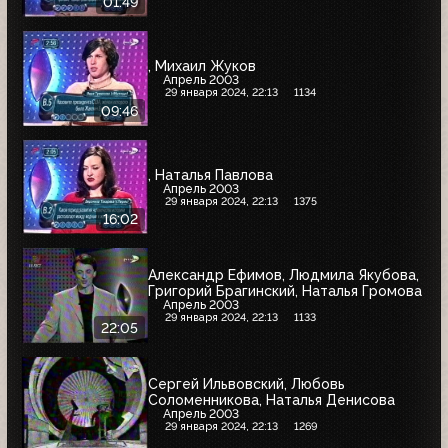
01:49
, Михаил Жуков
Апрель 2003
29 января 2024, 22:13
1134
09:46
, Наталья Павлова
Апрель 2003
29 января 2024, 22:13
1375
16:02
Александр Ефимов, Людмила Якубова,
Григорий Брагинский, Наталья Громова
Апрель 2003
29 января 2024, 22:13
1133
22:05
Сергей Ильвовский, Любовь
Соломенникова, Наталья Денисова
Апрель 2003
29 января 2024, 22:13
1269