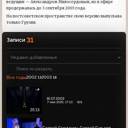
ведущим — Александром Милосердовым, но в эфире
продержалась до 3 сентября 2003 года.
На постсоветском пространстве свою версию выпускала
только Грузия.
31
Записи
Все годы
2002
2003
13
18
16.07.2003
7 мая 2025, 17:10
601
25:13
Сергей Сметанин, Сергей Гуськов