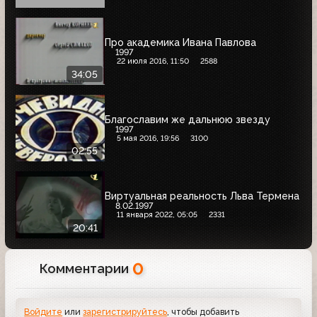
Про академика Ивана Павлова
1997
22 июля 2016, 11:50
2588
34:05
Благославим же дальнюю звезду
1997
5 мая 2016, 19:56
3100
02:55
Виртуальная реальность Льва Термена
8.02.1997
11 января 2022, 05:05
2331
20:41
0
Комментарии
Войдите
или
зарегистрируйтесь
, чтобы добавить