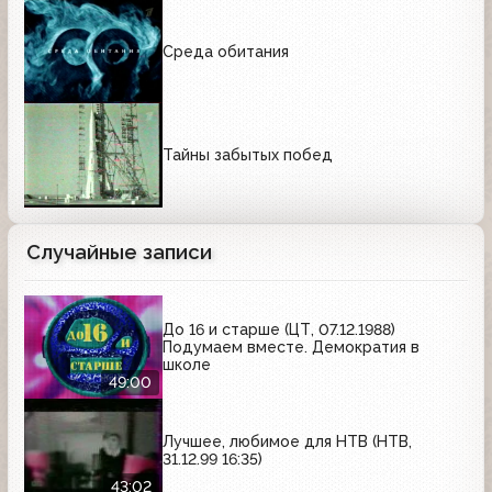
Среда обитания
Тайны забытых побед
Случайные записи
До 16 и старше (ЦТ, 07.12.1988)
Подумаем вместе. Демократия в
школе
49:00
Лучшее, любимое для НТВ (НТВ,
31.12.99 16:35)
43:02