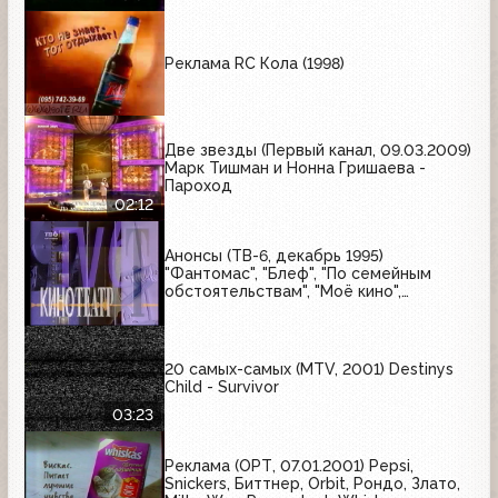
Реклама RC Кола (1998)
Две звезды (Первый канал, 09.03.2009)
Марк Тишман и Нонна Гришаева -
Пароход
02:12
Анонсы (ТВ-6, декабрь 1995)
"Фантомас", "Блеф", "По семейным
обстоятельствам", "Моё кино",
Киновикторина ТВ-6
20 самых-самых (MTV, 2001) Destinys
Child - Survivor
03:23
Реклама (ОРТ, 07.01.2001) Pepsi,
Snickers, Биттнер, Orbit, Рондо, Злато,