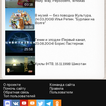
Milky Way, Pepsodent, Whiskas
03:18
В музей — без поводка (Культура,
24.03.2006) Илья Репин. "Бурлаки на
Волге"
11:36
Гении и злодеи (Первый канал,
23.08.2004) Борис Пастернак
25:58
Куклы (НТВ, 15.11.1998) Шикотан
О проекте
Команда сайта
Помочь сайту
Правила
Обратная связь
Пользователи
Топ пользователей