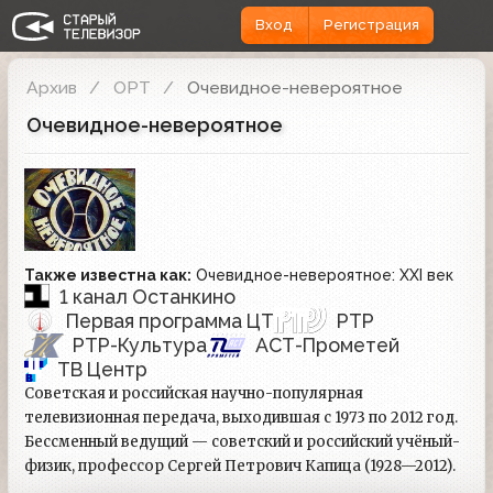
Вход
Регистрация
Архив
ОРТ
Очевидное-невероятное
Очевидное-невероятное
Также известна как:
Очевидное-невероятное: XXI век
1 канал Останкино
Первая программа ЦТ
РТР
РТР-Культура
АСТ-Прометей
ТВ Центр
Советская и российская научно-популярная
телевизионная передача, выходившая с 1973 по 2012 год.
Бессменный ведущий — советский и российский учёный-
физик, профессор Сергей Петрович Капица (1928—2012).