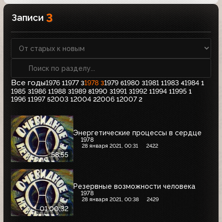
3
Записи
Все годы
1976
1977
1978
1979
1980
1981
1983
1984
1
3
3
6
3
1
4
1
1985
1986
1988
1989
1990
1991
1992
1994
1995
3
1
3
8
3
3
1
1
1
1996
1997
2003
2004
2006
2007
1
5
1
2
1
2
Энергетические процессы в сердце
1978
28 января 2021, 00:31
2422
58:55
Резервные возможности человека
1978
28 января 2021, 00:38
2429
01:00:32