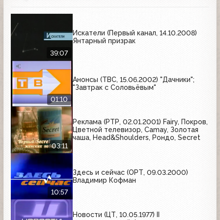
Искатели (Первый канал, 14.10.2008)
Янтарный призрак
39:07
Анонсы (ТВС, 15.06.2002) "Дачники";
"Завтрак с Соловьёвым"
01:10
Реклама (РТР, 02.01.2001) Fairy, Покров,
Цветной телевизор, Camay, Золотая
чаша, Head&Shoulders, Рондо, Secret
03:11
Здесь и сейчас (ОРТ, 09.03.2000)
Владимир Кофман
10:57
Новости (ЦТ, 10.05.1977) II