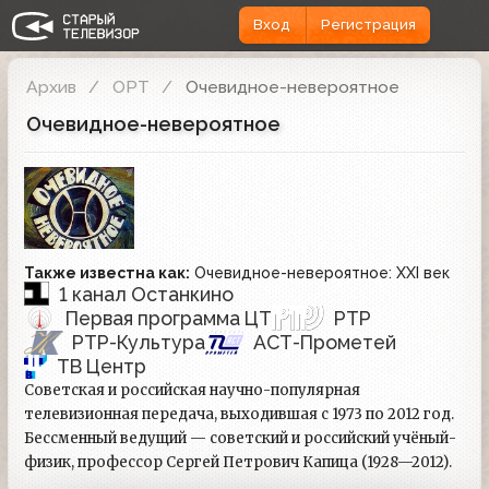
Вход
Регистрация
Архив
ОРТ
Очевидное-невероятное
Очевидное-невероятное
Также известна как:
Очевидное-невероятное: XXI век
1 канал Останкино
Первая программа ЦТ
РТР
РТР-Культура
АСТ-Прометей
ТВ Центр
Советская и российская научно-популярная
телевизионная передача, выходившая с 1973 по 2012 год.
Бессменный ведущий — советский и российский учёный-
физик, профессор Сергей Петрович Капица (1928—2012).