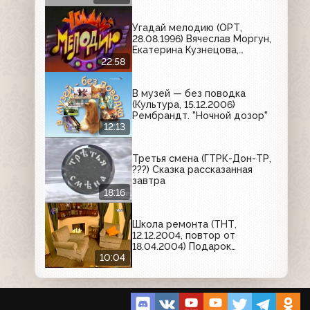
Угадай мелодию (ОРТ,
28.08.1996) Вячеслав Моргун,
Екатерина Кузнецова,
Александр Максимов
22:58
В музей — без поводка
(Культура, 15.12.2006)
Рембрандт. "Ночной дозор"
12:13
Третья смена (ГТРК-Дон-ТР,
???) Сказка рассказанная
завтра
18:16
Школа ремонта (ТНТ,
12.12.2004, повтор от
18.04.2004) Подарок
сатирика (фрагмент)
10:04