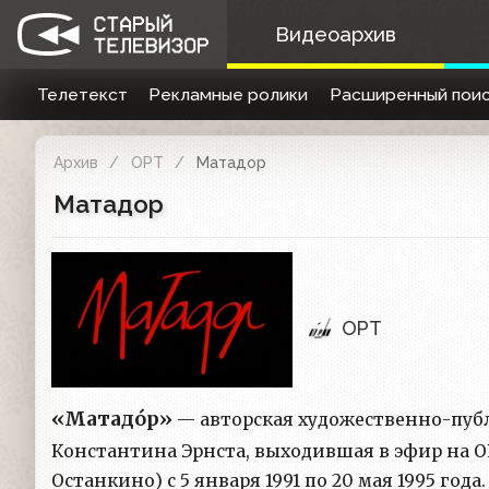
Видеоархив
Телетекст
Рекламные ролики
Расширенный поис
Архив
ОРТ
Матадор
Матадор
ОРТ
«Матадо́р»
— авторская художественно-пуб
Константина Эрнста, выходившая в эфир на О
Останкино) с 5 января 1991 по 20 мая 1995 год