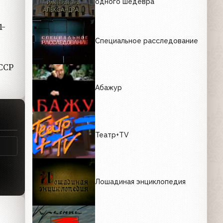
одного шедевра
1-
Специальное расследование
ССР
Абажур
Театр+TV
Лошадиная энциклопедия