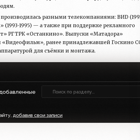
юдям.
я производилась разными телекомпаниями: ВИD (199
а» (1993-1995) — а также при поддержке рекламного
нт» РГТРК «Останкино». Выпуски «Матадора»
ии «Видеофильм», ранее принадлежавшей Госкино С
аппаратурой для съёмки и монтажа.
 добавленные
айту,
добавив свои записи