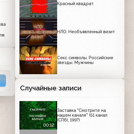
Красный квадрат
ена
НЛО. Необъявленный визит
ем
Секс символы. Российские
звезды. Мужчины
Случайные записи
Заставка "Смотрите на
нашем канале" (51 канал
(СПб), 199?)
00:12