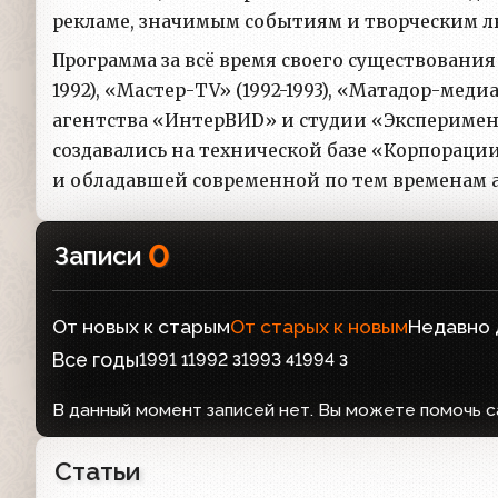
рекламе, значимым событиям и творческим л
Программа за всё время своего существовани
1992), «Мастер-TV» (1992-1993), «Матадор-меди
агентства «ИнтерВИD» и студии «Экспериме
создавались на технической базе «Корпорац
и обладавшей современной по тем временам 
0
Записи
От новых к старым
От старых к новым
Недавно
Все годы
1991
1992
1993
1994
1
3
4
3
В данный момент записей нет. Вы можете помочь с
Статьи