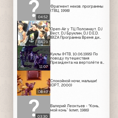
Фрагмент неизв. программы
(ТВЦ, 1998)
04:52
Open-Air у ТЦ Полсинаут. DJ
Вест, DJ Бруклин, DJ D.E.D.
IBIZA Программа Время ди
джеев (СТС-35 канал
04:23
(Рязань); лето 1999 год)
Куклы (НТВ, 10.06.1995) По
поводу путешествия
Президента на вертолёте в
совхоз
11:07
Спокойной ночи, малыши!
(ОРТ, 2000)
08:49
Валерий Леонтьев - “Конь,
мой конь” (клип, 1986)
03:30