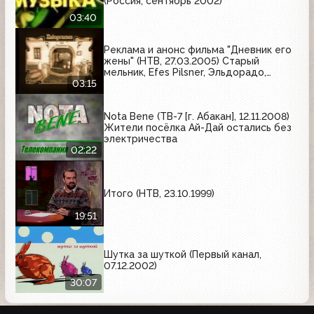
(Россия, сентябрь 2002)
03:40
Реклама и анонс фильма "Дневник его
жены" (НТВ, 27.03.2005) Старый
мельник, Efes Pilsner, Эльдорадо,
Zlatopramen, Safira, Терафлю
03:15
Nota Bene (ТВ-7 [г. Абакан], 12.11.2008)
Жители посёлка Ай-Дай остались без
электричества
02:22
Итого (НТВ, 23.10.1999)
19:51
Шутка за шуткой (Первый канал,
07.12.2002)
30:07