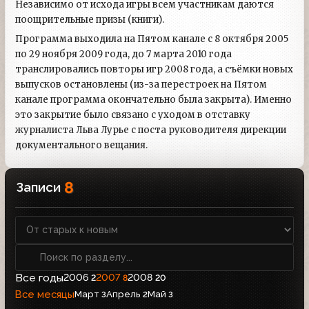
Независимо от исхода игры всем участникам даются
поощрительные призы (книги).
Программа выходила на Пятом канале с 8 октября 2005
по 29 ноября 2009 года, до 7 марта 2010 года
транслировались повторы игр 2008 года, а съёмки новых
выпусков остановлены (из-за перестроек на Пятом
канале программа окончательно была закрыта). Именно
это закрытие было связано с уходом в отставку
журналиста Льва Лурье с поста руководителя дирекции
документального вещания.
8
Записи
Все годы
2006
2007
2008
2
8
20
Все месяцы
Март
Апрель
Май
3
2
3