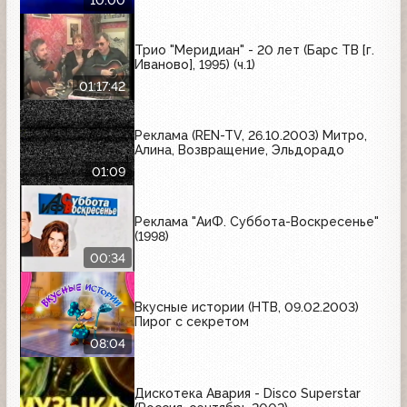
10:00
Трио "Меридиан" - 20 лет (Барс ТВ [г.
Иваново], 1995) (ч.1)
01:17:42
Реклама (REN-TV, 26.10.2003) Митро,
Алина, Возвращение, Эльдорадо
01:09
Реклама "АиФ. Суббота-Воскресенье"
(1998)
00:34
Вкусные истории (НТВ, 09.02.2003)
Пирог с секретом
08:04
Дискотека Авария - Disco Superstar