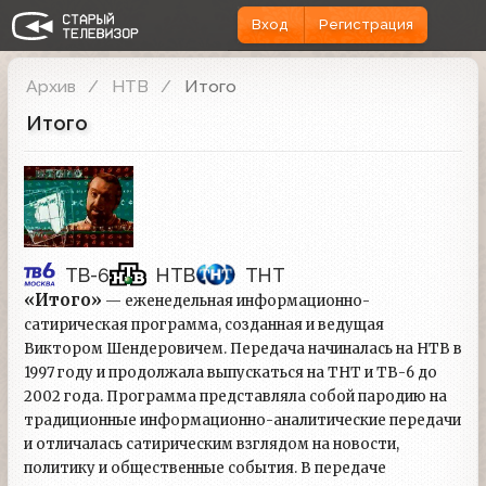
Вход
Регистрация
Архив
НТВ
Итого
Итого
ТВ-6
НТВ
ТНТ
«Итого»
— еженедельная информационно-
сатирическая программа, созданная и ведущая
Виктором Шендеровичем. Передача начиналась на НТВ в
1997 году и продолжала выпускаться на ТНТ и ТВ-6 до
2002 года. Программа представляла собой пародию на
традиционные информационно-аналитические передачи
и отличалась сатирическим взглядом на новости,
политику и общественные события. В передаче