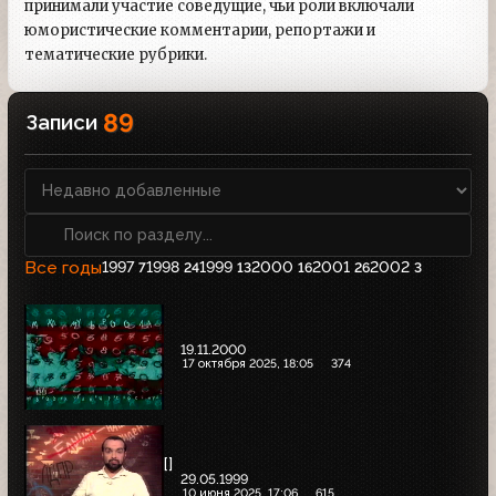
принимали участие соведущие, чьи роли включали
юмористические комментарии, репортажи и
тематические рубрики.
89
Записи
Все годы
1997
1998
1999
2000
2001
2002
7
24
13
16
26
3
19.11.2000
17 октября 2025, 18:05
374
[]
29.05.1999
10 июня 2025, 17:06
615