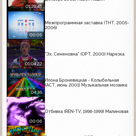
01:29:45
Межпрограммная заставка (ТНТ, 2005-
2006)
00:05
"Эх, Семеновна" (ОРТ, 2000) Нарезка
01:04:22
Илона Броневицкая - Колыбельная
(АСТ, июнь 2001) Музыкальная мозаика
04:36
Отбивка (REN-TV, 1998-1999) Малиновая
00:06