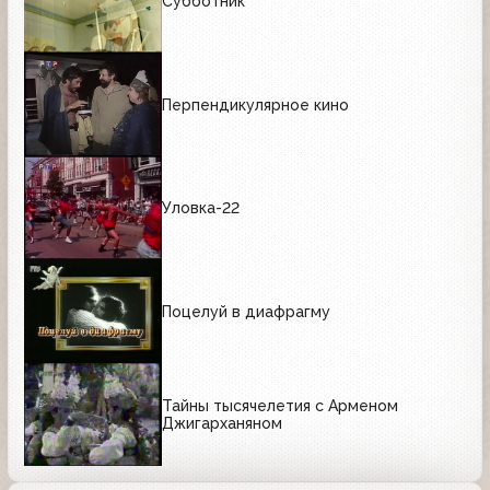
Субботник
Перпендикулярное кино
Уловка-22
Поцелуй в диафрагму
Тайны тысячелетия с Арменом
Джигарханяном