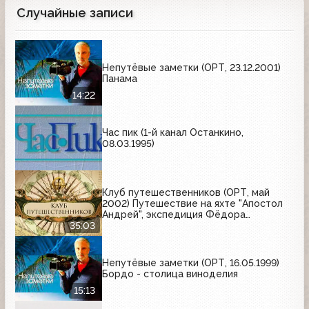
Случайные записи
Непутёвые заметки (ОРТ, 23.12.2001)
Панама
14:22
Час пик (1-й канал Останкино,
08.03.1995)
Клуб путешественников (ОРТ, май
2002) Путешествие на яхте "Апостол
Андрей", экспедиция Фёдора
Конюхова на верблюдах по южно-
35:03
русским степям, кругосветное
плавание на яхте "Сибирь"
Непутёвые заметки (ОРТ, 16.05.1999)
Бордо - столица виноделия
15:13