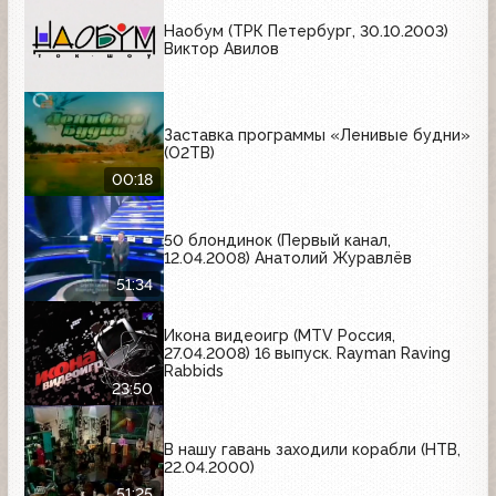
Наобум (ТРК Петербург, 30.10.2003)
Виктор Авилов
Заставка программы «Ленивые будни»
(О2ТВ)
00:18
50 блондинок (Первый канал,
12.04.2008) Анатолий Журавлёв
51:34
Икона видеоигр (MTV Россия,
27.04.2008) 16 выпуск. Rayman Raving
Rabbids
23:50
В нашу гавань заходили корабли (НТВ,
22.04.2000)
51:25