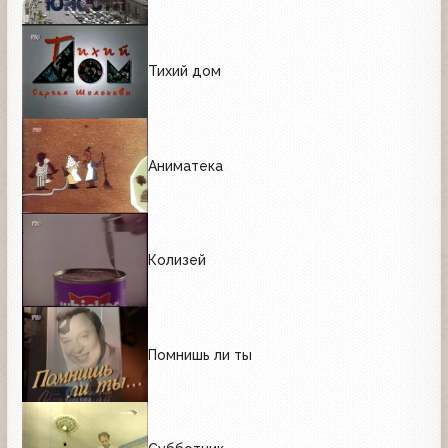
Тихий дом
Аниматека
Колизей
Помнишь ли ты