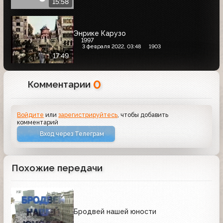
15:58
Энрике Карузо
1997
3 февраля 2022, 03:48
1903
17:49
0
Комментарии
Войдите
или
зарегистрируйтесь
, чтобы добавить
комментарий
Вход через Телеграм
Похожие передачи
Бродвей нашей юности