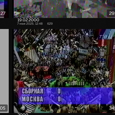
:27
29
19.02.2000
7 мая 2025, 12:48
629
:05
34
2000