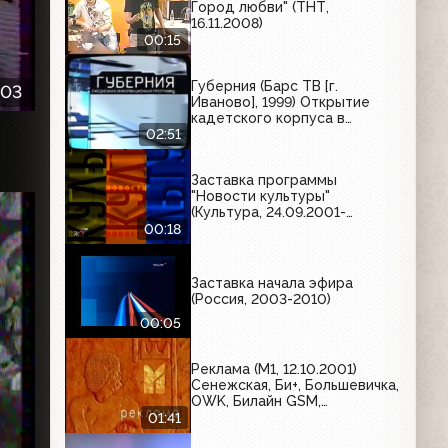
Город любви" (ТНТ,
16.11.2008)
00:15
Губерния (Барс ТВ [г.
:03
Иваново], 1999) Открытие
кадетского корпуса в
средней школе №28
02:51
Заставка программы
"Новости культуры"
(Культура, 24.09.2001-
15.11.2002)
00:18
Заставка начала эфира
(Россия, 2003-2010)
00:05
Реклама (М1, 12.10.2001)
Сенежская, Би+, Большевичка,
OWK, Билайн GSM,
Волшебная сказка, Жокей
01:41