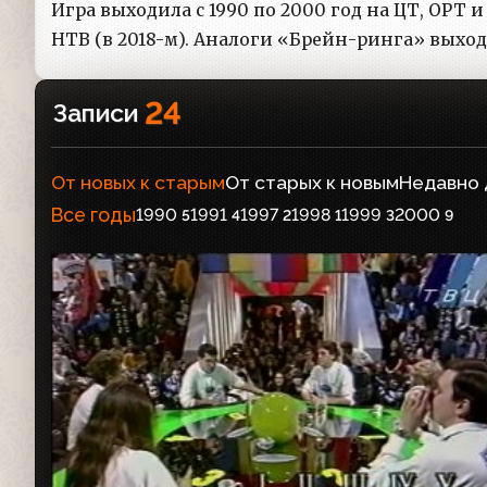
Игра выходила с 1990 по 2000 год на ЦТ, ОРТ и
НТВ (в 2018-м). Аналоги «Брейн-ринга» выхо
24
Записи
От новых к старым
От старых к новым
Недавно
Все годы
1990
1991
1997
1998
1999
2000
5
4
2
1
3
9