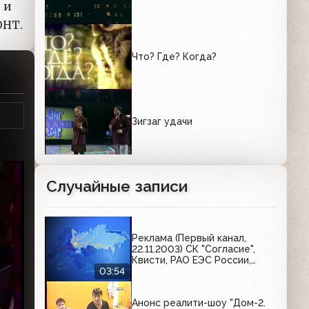
 и
ОНТ.
Что? Где? Когда?
Зигзаг удачи
Случайные записи
Реклама (Первый канал,
22.11.2003) СК "Согласие",
Квисти, РАО ЕЭС России,
Чемпион, Bridgestone,
03:54
Toshiba, Kitekat, Ламбер
Анонс реалити-шоу "Дом-2.