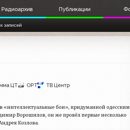
Радиоархив
Публикации
Ф
к записей
амма ЦТ
ОРТ
ТВ Центр
в «интеллектуальные бои», придуманной одесским
димир Ворошилов, он же провёл первые несколько
Андрея Козлова.