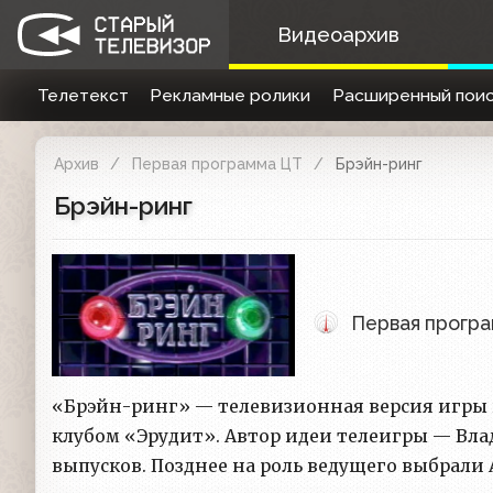
Видеоархив
Телетекст
Рекламные ролики
Расширенный поис
Архив
Первая программа ЦТ
Брэйн-ринг
Брэйн-ринг
Первая прогр
«Брэйн-ринг» — телевизионная версия игры 
клубом «Эрудит». Автор идеи телеигры — Вла
выпусков. Позднее на роль ведущего выбрали 