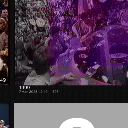
:49
1999
7 мая 2025, 12:49
527