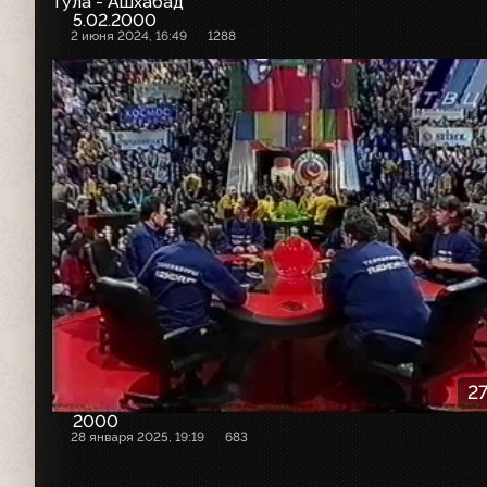
Тула - Ашхабад
5.02.2000
2 июня 2024, 16:49
1288
27
2000
28 января 2025, 19:19
683