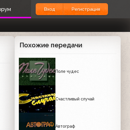
орум
Вход
Регистрация
Похожие передачи
Поле чудес
Счастливый случай
Автограф