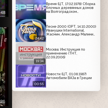
Время (ЦТ, 17.02.1978) Сборка
блочных деревянных домов
на Волгоградском
:48
деревообделочном заводе
Песня-2000 (ОРТ, 14.10.2000)
Иванушки International,
Жасмин, Александр Малинин,
"Руки вверх", Татьяна
24:42
Овсиенко, Валерий Меладзе
Москва: Инструкция по
применению (ТНТ,
22.09.2006)
19:34
Новости (ЦТ, 01.08.1987)
Автомобили ВАЗа в Греции
00:55
:26