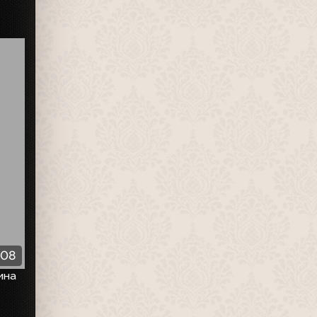
:08
ина