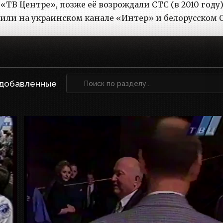
 «ТВ Центре», позже её возрождали СТС (в 2010 году)
дили на украинском канале «Интер» и белорусском 
 добавленные