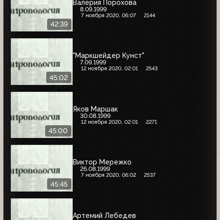
Валерия Порохова
8.09.1999
7 ноября 2020, 06:07
2144
42:39
"Маркшейдер Кунст"
7.09.1999
12 ноября 2020, 02:01
2543
45:02
Яков Маршак
30.08.1999
12 ноября 2020, 02:01
2271
45:00
Виктор Мережко
26.08.1999
7 ноября 2020, 06:02
2537
45:45
Артемий Лебедев