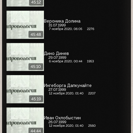
45:12
Вероника Долина
31.07.1999
7 ноября 2020, 06:05
2276
45:48
Дино Динев
29.07.1999
6 ноября 2020, 00:44
1953
45:10
Ингеборга Дапкунайте
27.07.1999
12 ноября 2020, 01:40
2207
45:19
Иван Охлобыстин
26.07.1999
12 ноября 2020, 01:40
2560
44:44