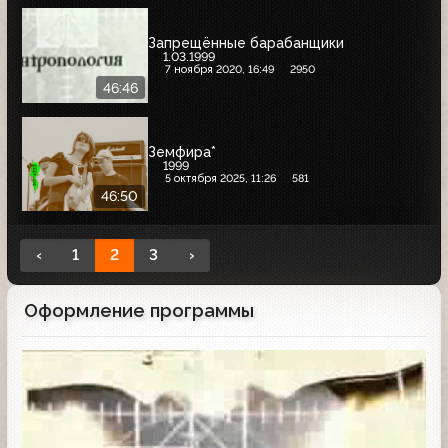
Запрещённые барабанщики
1.03.1999
7 ноября 2020, 16:49
2950
46:46
Земфира*
1999
5 октября 2025, 11:26
581
46:50
‹
1
2
3
›
Оформление программы
Заставка программы