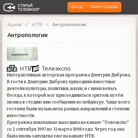
Вход
Регистрация
Архив
НТВ
Антропология
Антропология
НТВ
Телеэкспо
Интерактивная авторская программа Дмитрия Диброва.
В гости к Дмитрию Диброву приходили известные
деятели культуры, политики, науки, и с ними велась
беседа, к которой мог присоединиться зритель путём
звонка в студию или сообщения по пейджеру. Чаще всего
гостями были музыканты разных направлений и степени
известности.
Программа изначально выходила на канале "Телеэкспо"
со 2 сентября 1997 по 31 марта 1998 года. Через год она
была вновь запущена уже на канале НТВ.