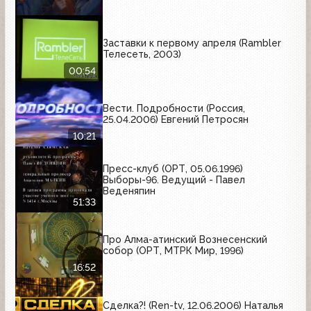
Заставки к первому апреля (Rambler
Телесеть, 2003)
00:54
Вести. Подробности (Россия,
25.04.2006) Евгений Петросян
10:21
Пресс-клуб (ОРТ, 05.06.1996)
Выборы-96. Ведущий - Павел
Веденяпин
51:33
Про Алма-атинский Вознесенский
собор (ОРТ, МТРК Мир, 1996)
16:52
Сделка?! (Ren-tv, 12.06.2006) Наталья