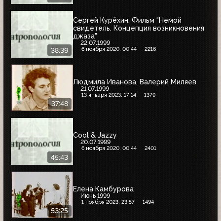
Сергей Курёхин. Фильм "Немой
свидетель. Концепция возникновения
джаза"
22.07.1999
6 ноября 2020, 00:44
2216
38:39
Людмила Иванова, Валерий Миляев
21.07.1999
13 января 2023, 17:14
1379
37:48
Cool & Jazzy
20.07.1999
6 ноября 2020, 00:44
2401
45:43
Елена Камбурова
Июнь 1999
1 ноября 2023, 23:57
1494
53:25