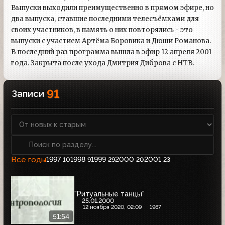
Выпуски выходили преимущественно в прямом эфире, но
два выпуска, ставшие последними телесъёмками для
своих участников, в память о них повторялись - это
выпуски с участием Артёма Боровика и Дюши Романова.
В последний раз программа вышла в эфир 12 апреля 2001
года. Закрыта после ухода Дмитрия Диброва с НТВ.
91
Записи
Все годы
1997
1998
1999
2000
2001
10
9
29
20
23
"Ритуальные танцы"
25.01.2000
12 ноября 2020, 02:09
1967
51:54