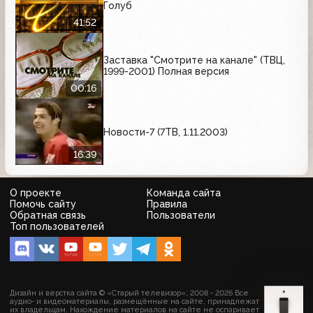
Голуб
41:52
Заставка "Смотрите на канале" (ТВЦ,
1999-2001) Полная версия
00:16
Новости-7 (7ТВ, 1.11.2003)
16:39
О проекте
Команда сайта
Помочь сайту
Правила
Обратная связь
Пользователи
Топ пользователей
Дизайн и верстка сайта © «Старый телевизор»; 2008 - 2026 Все
аудио- и видеоматериалы, размещённые на сайте, принадлежат
их владельцам. Нахождение материалов на сайте не оспаривает