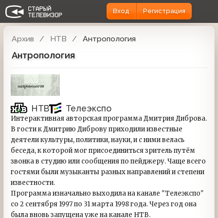
Вход
Регистрация
Архив
НТВ
Антропология
Антропология
НТВ
Телеэкспо
Интерактивная авторская программа Дмитрия Диброва.
В гости к Дмитрию Диброву приходили известные
деятели культуры, политики, науки, и с ними велась
беседа, к которой мог присоединиться зритель путём
звонка в студию или сообщения по пейджеру. Чаще всего
гостями были музыканты разных направлений и степени
известности.
Программа изначально выходила на канале "Телеэкспо"
со 2 сентября 1997 по 31 марта 1998 года. Через год она
была вновь запущена уже на канале НТВ.