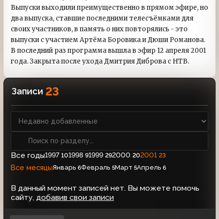
Выпуски выходили преимущественно в прямом эфире, но
два выпуска, ставшие последними телесъёмками для
своих участников, в память о них повторялись - это
выпуски с участием Артёма Боровика и Дюши Романова.
В последний раз программа вышла в эфир 12 апреля 2001
года. Закрыта после ухода Дмитрия Диброва с НТВ.
23
Записи
Все годы
1997
1998
1999
2000
2001
10
9
29
20
23
Все месяцы
Январь
Февраль
Март
Апрель
6
5
5
6
В данный момент записей нет. Вы можете помочь
сайту,
добавив свои записи