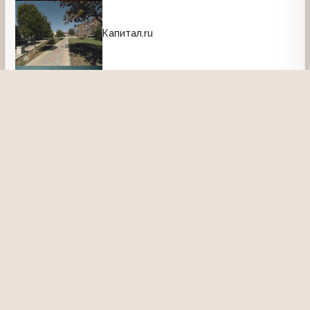
Капитал.ru
Впрок
Человек в маске
Депрессия
Намедни