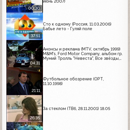
июнь 2007)
00:30
Сто к одному (Россия, 11.03.2006)
Бабье лето - Гуляй поле
37:51
Анонсы и реклама (MTV, октябрь 1999)
M&M's, Ford Motor Company, альбом гр.
Мумий Тролль "Невеста", Все звёзды,
Персона-Lab
04:31
Футбольное обозрение (ОРТ,
11.10.1998)
21:11
За стеклом (ТВ6, 28.11.2001) 18.05
26:35