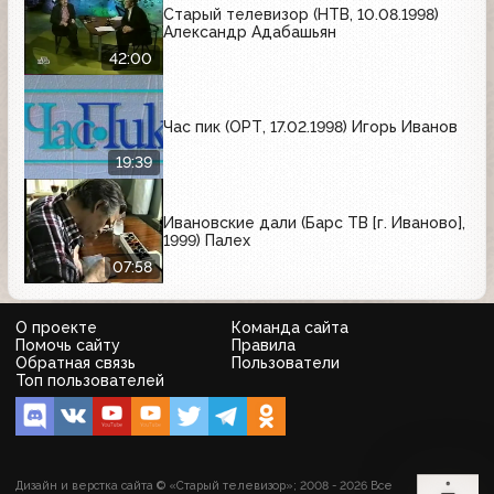
Старый телевизор (НТВ, 10.08.1998)
Александр Адабашьян
42:00
Час пик (ОРТ, 17.02.1998) Игорь Иванов
19:39
Ивановские дали (Барс ТВ [г. Иваново],
1999) Палех
07:58
О проекте
Команда сайта
Помочь сайту
Правила
Обратная связь
Пользователи
Топ пользователей
Дизайн и верстка сайта © «Старый телевизор»; 2008 - 2026 Все