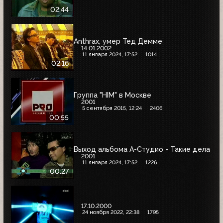
02:44
Anthrax, умер Тед Демме
14.01.2002
11 января 2024, 17:52
1014
02:16
Группа "HIM" в Москве
2001
5 сентября 2015, 12:24
2406
00:55
Выход альбома А-Студио - Такие дела
2001
11 января 2024, 17:52
1226
00:27
17.10.2000
24 ноября 2022, 22:38
1795