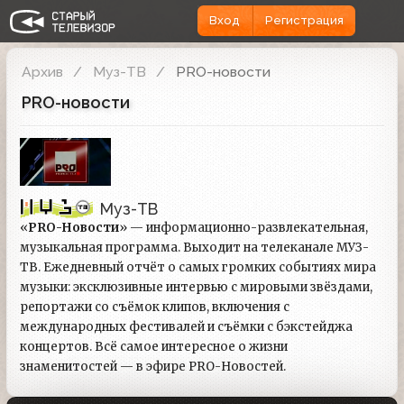
Вход
Регистрация
Архив
Муз-ТВ
PRO-новости
PRO-новости
Муз-ТВ
«
PRO-Новости
» — информационно-развлекательная,
музыкальная программа. Выходит на телеканале МУЗ-
ТВ. Ежедневный отчёт о самых громких событиях мира
музыки: эксклюзивные интервью с мировыми звёздами,
репортажи со съёмок клипов, включения с
международных фестивалей и съёмки с бэкстейджа
концертов. Всё самое интересное о жизни
знаменитостей — в эфире PRO-Новостей.