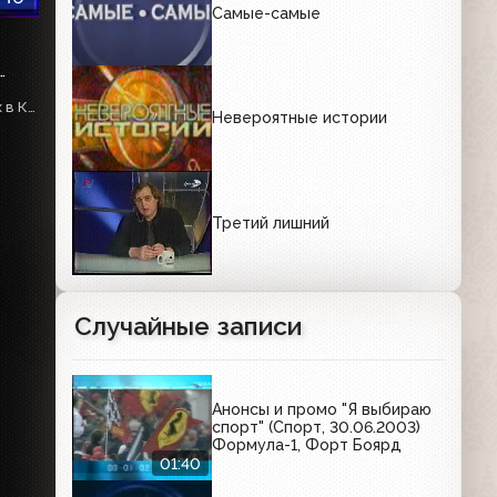
Самые-самые
Взрыв на шахте “Ульяновская”, пожар в доме престарелых в Краснодарском крае, разгон несогласных в НН, отчёт Зурабова, этноконфликт в Красноармейске, Операция “Преемник”, Сергей Матвиенко
Невероятные истории
Третий лишний
Случайные записи
Анонсы и промо "Я выбираю
спорт" (Спорт, 30.06.2003)
Формула-1, Форт Боярд
01:40