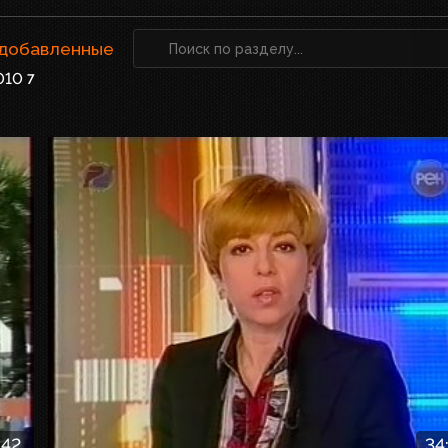
 добавленные
010
7
:42
34