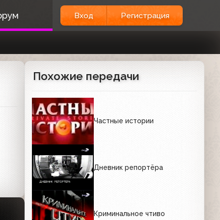
орум
Вход
Регистрация
Похожие передачи
Частные истории
Дневник репортёра
Криминальное чтиво