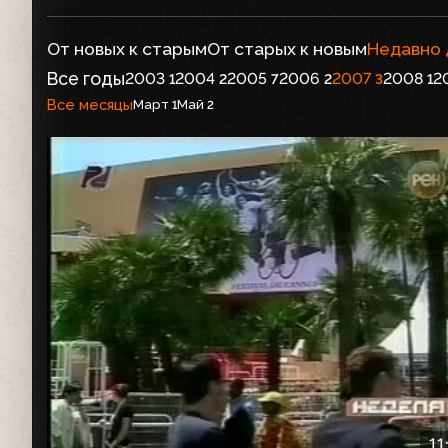
От новых к старым
От старых к новым
Недавно
Все годы
2003
2004
2005
2006
2007
2008
2
1
2
7
2
3
1
Все месяцы
Март
Май
1
2
11