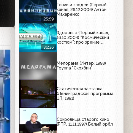
Гении и злодеи (Первый
канал, 26.12.2006) Антон
Макаренко
25:59
Здоровье (Первый канал,
16.10.2004) "Космический
костюм"; про зрение;
лечение остеопороза.
36:36
Мелорама (Интер, 1998)
Группа "Скрябин"
Статическая заставка
(Ленинградская программа
ЦТ, 1991)
Сокровища старого кино
(РТР, 11.11.1997) Белый орёл
11:03