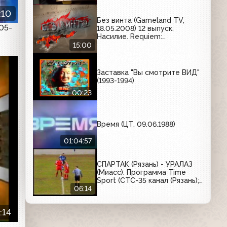
:10
Без винта (Gameland TV,
05-
18.05.2008) 12 выпуск.
Насилие. Requiem:
Bloodymare, F.E.A.R. Perseus
15:00
Mandate, Mount & Blade
(обзор демоверсии)
Заставка "Вы смотрите ВИД"
(1993-1994)
00:23
Время (ЦТ, 09.06.1988)
01:04:57
СПАРТАК (Рязань) - УРАЛАЗ
(Миасс). Программа Time
Sport (СТС-35 канал (Рязань);
1996)
06:14
:14