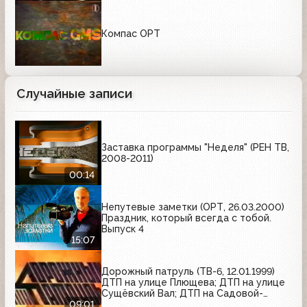
Компас ОРТ
Случайные записи
Заставка программы "Неделя" (РЕН ТВ,
2008-2011)
00:14
Непутевые заметки (ОРТ, 26.03.2000)
Праздник, который всегда с тобой.
Выпуск 4
15:07
Дорожный патруль (ТВ-6, 12.01.1999)
ДТП на улице Плющева; ДТП на улице
Сущёвский Вал; ДТП на Садовой-
Кудринской улице
09:01