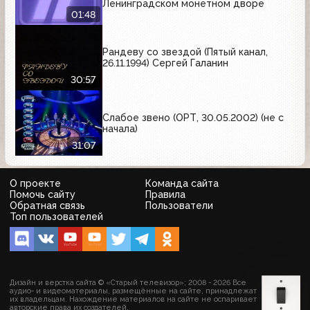
Ленинградском монетном дворе
01:48
Рандеву со звездой (Пятый канал,
26.11.1994) Сергей Галанин
30:57
Слабое звено (ОРТ, 30.05.2002) (не с
начала)
31:07
О проекте
Команда сайта
Помочь сайту
Правила
Обратная связь
Пользователи
Топ пользователей
Дизайн и верстка сайта © «Старый телевизор»; 2008 - 2026 Все
аудио- и видеоматериалы, размещённые на сайте, принадлежат
их владельцам. Нахождение материалов на сайте не оспаривает
авторские права их создателей.