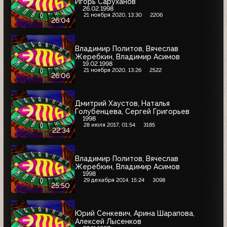
Игорь Саруханов
26.02.1998
21 ноября 2020, 13:30
2206
26:04
Владимир Политов, Вячеслав
Жеребкин, Владимир Асимов
19.02.1998
21 ноября 2020, 13:26
2522
26:06
Дмитрий Хаустов, Наталья
Голубенцева, Сергей Григорьев
1998
28 июля 2017, 01:54
3185
22:34
Владимир Политов, Вячеслав
Жеребкин, Владимир Асимов
1998
29 декабря 2014, 15:24
3098
25:50
Юрий Сенкевич, Арина Шарапова,
Алексей Лысенков