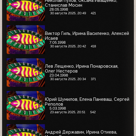
Николай Пухов, Оксана Иващенко,
Станислав Мосин
28.05.1998
30 августа 2025, 20:49
421
Виктор Гиль, Ирина Василенко, Алексей
Исаев
7.05.1998
30 августа 2025, 20:42
418
Лев Лещенко, Ирина Понаровская,
Олег Нестеров
23.04.1998
30 августа 2025, 20:34
371
Юрий Шумилов, Елена Паневаш, Сергей
Реполов
5.03.1998
23 августа 2025, 20:51
542
Андрей Державин, Ирина Отиева,