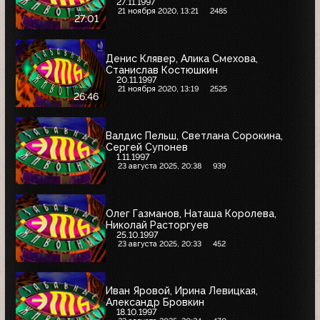
27.11.1997
21 ноября 2020, 13:21
2485
27:01
Денис Клявер, Алика Смехова,
Станислав Костюшкин
20.11.1997
21 ноября 2020, 13:19
2525
26:46
Валдис Пельш, Светлана Сорокина,
Сергей Супонев
1.11.1997
23 августа 2025, 20:38
939
Олег Газманов, Наташа Королева,
Николай Расторгуев
25.10.1997
23 августа 2025, 20:33
452
Иван Яровой, Ирина Левицкая,
Александр Бровкин
18.10.1997