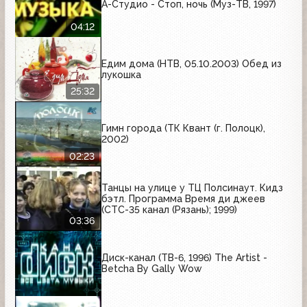
А-Студио - Стоп, ночь (Муз-ТВ, 1997)
04:12
Едим дома (НТВ, 05.10.2003) Обед из
лукошка
25:32
Гимн города (ТК Квант (г. Полоцк),
2002)
02:23
Танцы на улице у ТЦ Полсинаут. Кидз
бэтл. Программа Время ди джеев
(СТС-35 канал (Рязань); 1999)
03:36
Диск-канал (ТВ-6, 1996) The Artist -
Betcha By Gally Wow