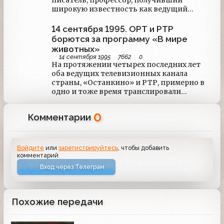
писатель, профессор, получивший
широкую известность как ведущий
телепередачи "В мире животных",
Николай Дроздов отмечает в понедельник
14 сентября 1995. ОРТ и РТР
85-летие. "У меня всегда хорошее
борются за программу «В мире
настроение. <…> Надо радоваться
животных»
каждому часу, каждой минуте жизни", -
14 сентября 1995
7662
0
заявил зоолог журналистам в преддверии
На протяжении четырех последних лет
юбилея на презентации книги "Полет
оба ведущих телевизионных канала
бумеранга.
страны, «Останкино» и РТР, примерно в
одно и тоже время транслировали
передачу с одним и тем же названием «В
мире животных». Эта странная ситуация
0
Комментарии
возникла после образования Российской
телерадиокомпании, когда творческая
группа программы перешла с первого
канала на второй.
Войдите
или
зарегистрируйтесь
, чтобы добавить
комментарий
Вход через Телеграм
Похожие передачи