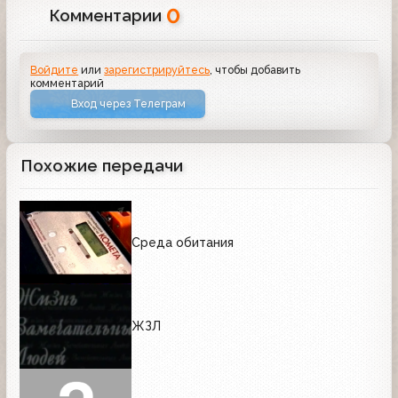
мире животных». Эта странная ситуация
0
Комментарии
возникла после образования Российской
телерадиокомпании, когда творческая
группа программы перешла с первого
канала на второй.
Войдите
или
зарегистрируйтесь
, чтобы добавить
комментарий
Вход через Телеграм
Похожие передачи
Среда обитания
ЖЗЛ