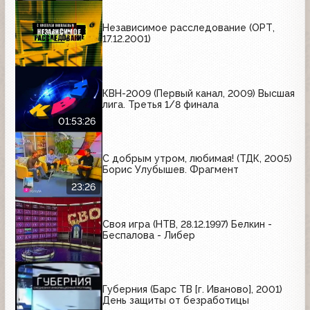
Независимое расследование (ОРТ,
17.12.2001)
КВН-2009 (Первый канал, 2009) Высшая
лига. Третья 1/8 финала
01:53:26
С добрым утром, любимая! (ТДК, 2005)
Борис Улубышев. Фрагмент
23:26
Своя игра (НТВ, 28.12.1997) Белкин -
Беспалова - Либер
Губерния (Барс ТВ [г. Иваново], 2001)
День защиты от безработицы