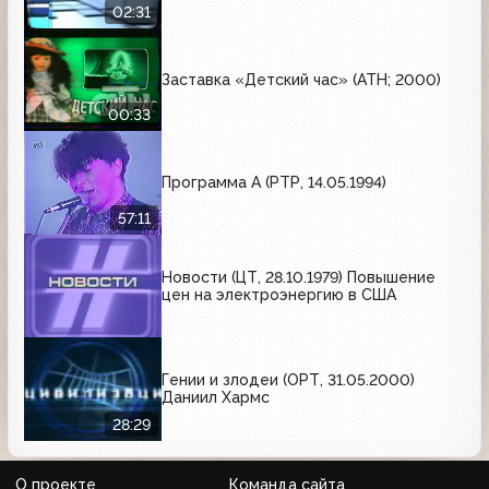
02:31
Заставка «Детский час» (АТН; 2000)
00:33
Программа А (РТР, 14.05.1994)
57:11
Новости (ЦТ, 28.10.1979) Повышение
цен на электроэнергию в США
Гении и злодеи (ОРТ, 31.05.2000)
Даниил Хармс
28:29
О проекте
Команда сайта