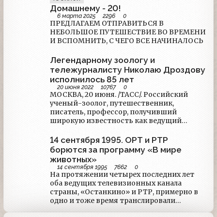
Домашнему - 20!
6 марта 2025
2296
0
ПРЕДЛАГАЕМ ОТПРАВИТЬСЯ В
НЕБОЛЬШОЕ ПУТЕШЕСТВИЕ ВО ВРЕМЕНИ
И ВСПОМНИТЬ, С ЧЕГО ВСЕ НАЧИНАЛОСЬ
Легендарному зоологу и
тележурналисту Николаю Дроздову
исполнилось 85 лет
20 июня 2022
10767
0
МОСКВА, 20 июня. /ТАСС/. Российский
ученый-зоолог, путешественник,
писатель, профессор, получивший
широкую известность как ведущий
телепередачи "В мире животных",
Николай Дроздов отмечает в понедельник
14 сентября 1995. ОРТ и РТР
85-летие. "У меня всегда хорошее
борются за программу «В мире
настроение. <…> Надо радоваться
животных»
каждому часу, каждой минуте жизни", -
14 сентября 1995
7662
0
заявил зоолог журналистам в преддверии
На протяжении четырех последних лет
юбилея на презентации книги "Полет
оба ведущих телевизионных канала
бумеранга.
страны, «Останкино» и РТР, примерно в
одно и тоже время транслировали
передачу с одним и тем же названием «В