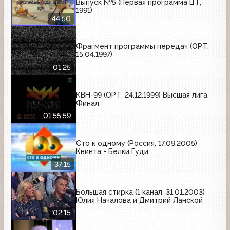
Выпуск №5 (Первая программа ЦТ,
1991)
44:50
Фрагмент программы передач (ОРТ,
15.04.1997)
01:25
КВН-99 (ОРТ, 24.12.1999) Высшая лига.
Финал
01:55:59
Сто к одному (Россия, 17.09.2005)
Квинта - Белки Гуди
37:15
Большая стирка (1 канал, 31.01.2003)
Юлия Началова и Дмитрий Ланской
02:15