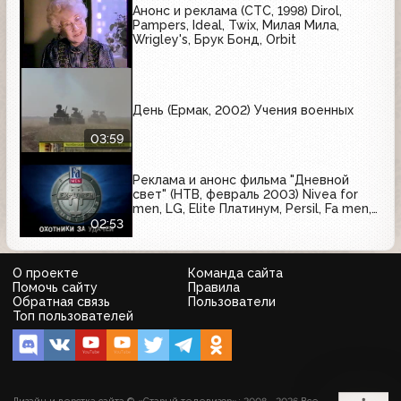
Анонс и реклама (СТС, 1998) Dirol,
Pampers, Ideal, Twix, Милая Мила,
Wrigley's, Брук Бонд, Orbit
День (Ермак, 2002) Учения военных
03:59
Реклама и анонс фильма "Дневной
свет" (НТВ, февраль 2003) Nivea for
men, LG, Elite Платинум, Persil, Fa men,
Доктор Дизель, Comet
02:53
О проекте
Команда сайта
Помочь сайту
Правила
Обратная связь
Пользователи
Топ пользователей