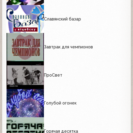
Славянский базар
Завтрак для чемпионов
ПроСвет
Голубой огонек
Горячая десятка