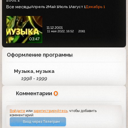
2002
2
Все месяцы
Апрель
Май
Июль
Август
Декабрь
2
1
1
1
1
11.12.2001
11 мая 2022, 16:52
2061
03:47
Оформление программы
Музыка, музыка
1998 - 1999
0
Комментарии
Войдите
или
зарегистрируйтесь
, чтобы добавить
комментарий
Вход через Телеграм