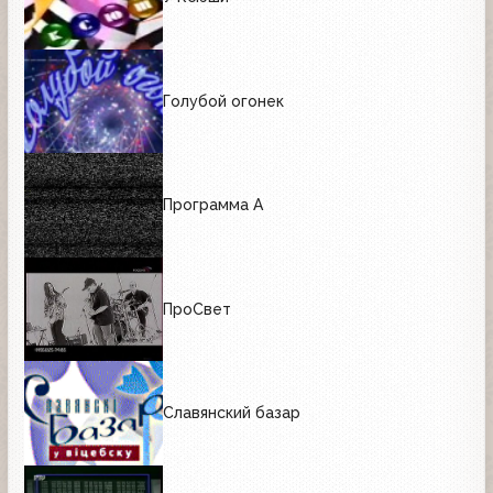
Голубой огонек
Программа А
ПроСвет
Славянский базар