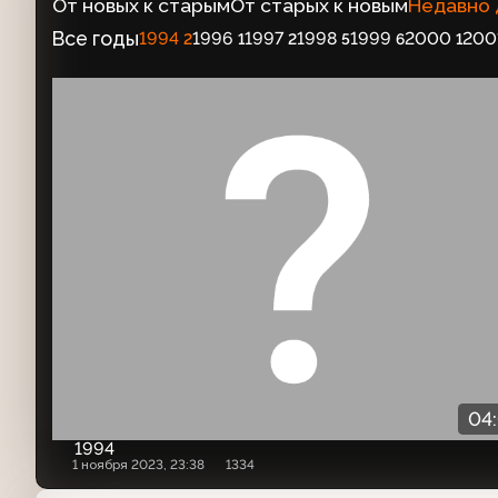
От новых к старым
От старых к новым
Недавно
Все годы
1994
1996
1997
1998
1999
2000
200
2
1
2
5
6
1
04
1994
1 ноября 2023, 23:38
1334