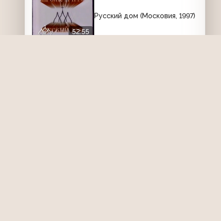
Русский дом (Московия, 1997)
52:55
"Кумиры" с Валентиной
Пимановой (Первый канал,
23.12.2003) Татьяна Конюхова
25:59
Бешенл Джеографик (ТНТ,
22.09.2007) Франкфурт
27:14
Культурная революция
(Культура, 2006) Философия
- мертвая наука
50:06
При всём при том (Восточный
экспресс, 31.01.1997) Агата
Кристи