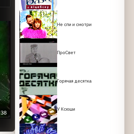
Не спи и смотри
ПроСвет
Горячая десятка
У Ксюши
:38