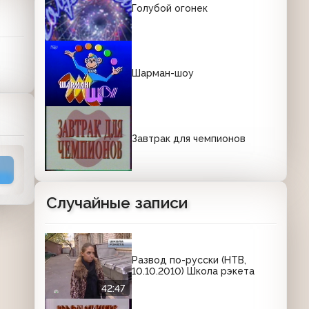
Голубой огонек
Шарман-шоу
Завтрак для чемпионов
Случайные записи
Развод по-русски (НТВ,
10.10.2010) Школа рэкета
42:47