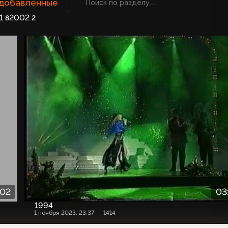
 добавленные
1
2002
8
2
:02
03
1994
1 ноября 2023, 23:37
1414