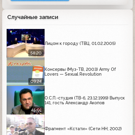
Случайные записи
Лицом к городу (ТВЦ, 01.02.2005)
58:20
Консервы (Муз-ТВ, 2003) Army Of
Lovers — Sexual Revolution
09:24
О.С.П.-студия (ТВ-6, 23.12.1999) Выпуск
141, гость Александр Акопов
45:01
Фрагмент «Кстати» (Сети НН; 2002)