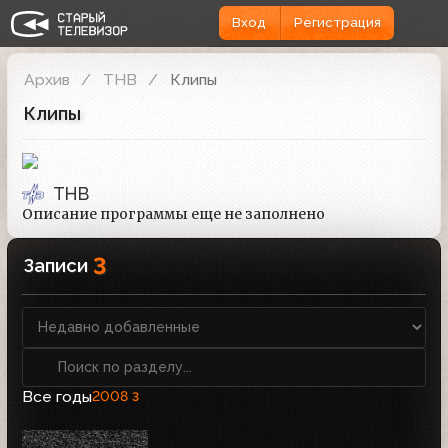
Вход
Регистрация
Архив
ТНВ
Клипы
Клипы
ТНВ
Описание программы еще не заполнено
3
Записи
Все годы
2008
3