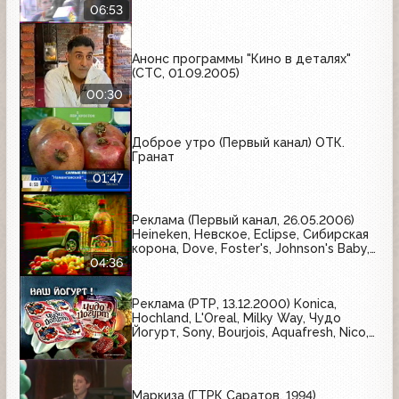
06:53
Анонс программы "Кино в деталях"
(СТС, 01.09.2005)
00:30
Доброе утро (Первый канал) ОТК.
Гранат
01:47
Реклама (Первый канал, 26.05.2006)
Heineken, Невское, Eclipse, Сибирская
корона, Dove, Foster's, Johnson's Baby,
Bagbier, Tuborg, Amstel, Axe,
04:36
Арсенальное
Реклама (РТР, 13.12.2000) Konica,
Hochland, L'Oreal, Milky Way, Чудо
Йогурт, Sony, Bourjois, Aquafresh, Nico,
Kitekat
Маркиза (ГТРК Саратов, 1994)