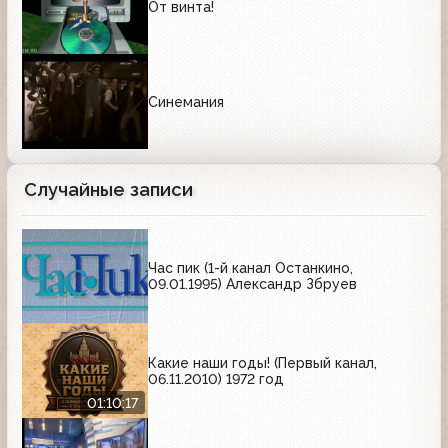
От винта!
Синемания
Случайные записи
Час пик (1-й канал Останкино,
09.01.1995) Александр Збруев
Какие наши годы! (Первый канал,
06.11.2010) 1972 год
01:10:17