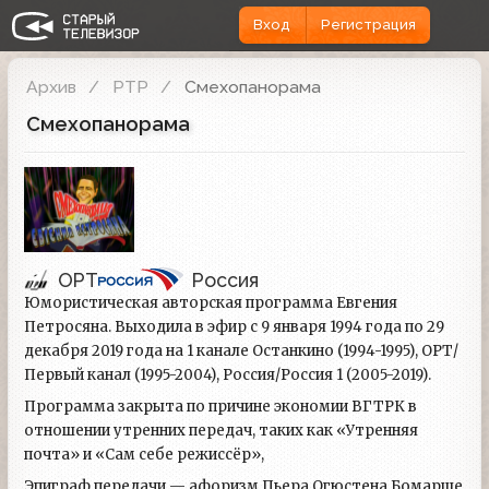
Вход
Регистрация
Архив
РТР
Смехопанорама
Смехопанорама
ОРТ
Россия
Юмористическая авторская программа Евгения
Петросяна. Выходила в эфир с 9 января 1994 года по 29
декабря 2019 года на 1 канале Останкино (1994-1995), ОРТ/
Первый канал (1995-2004), Россия/Россия 1 (2005-2019).
Программа закрыта по причине экономии ВГТРК в
отношении утренних передач, таких как «Утренняя
почта» и «Сам себе режиссёр»,
Эпиграф передачи — афоризм Пьера Огюстена Бомарше