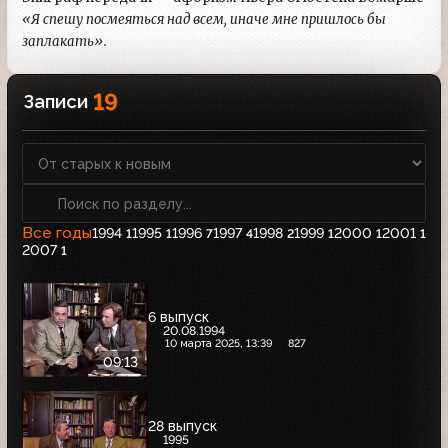
«Я спешу посмеяться над всем, иначе мне пришлось бы
заплакать».
19
Записи
Все годы
1994
1995
1996
1997
1998
1999
2000
2001
1
1
7
4
2
1
1
1
2007
1
6 выпуск
20.08.1994
10 марта 2025, 13:39
827
09:13
28 выпуск
1995