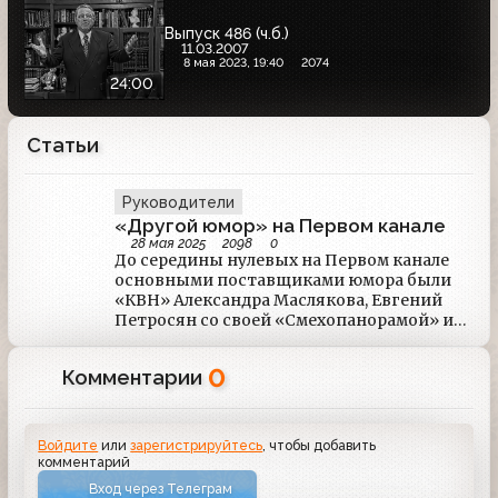
Выпуск 486 (ч.б.)
11.03.2007
8 мая 2023, 19:40
2074
24:00
Статьи
Руководители
«Другой юмор» на Первом канале
28 мая 2025
2098
0
До середины нулевых на Первом канале
основными поставщиками юмора были
«КВН» Александра Маслякова, Евгений
Петросян со своей «Смехопанорамой» и
«Кривым зеркалом» и Максим Галкин со
своими концертами. Также в те годы
0
Комментарии
иногда в эфире проскальзывали
концерты других известных юмористов.
В начале 2004 года канал покинул Евгений
Петросян.
Войдите
или
зарегистрируйтесь
, чтобы добавить
комментарий
Вход через Телеграм