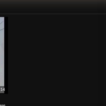
:14
ние