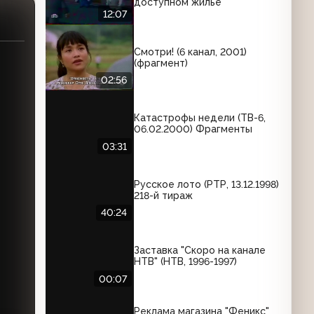
доступном жилье
12:07
Смотри! (6 канал, 2001)
(фрагмент)
02:56
Катастрофы недели (ТВ-6,
06.02.2000) Фрагменты
03:31
Русское лото (РТР, 13.12.1998)
218-й тираж
40:24
Заставка "Скоро на канале
НТВ" (НТВ, 1996-1997)
00:07
Реклама магазина "Феникс"