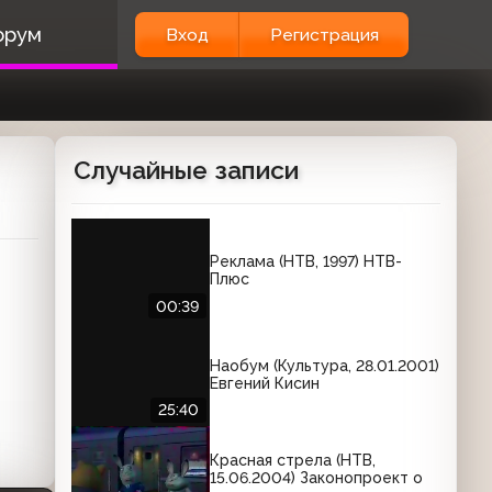
орум
Вход
Регистрация
Случайные записи
Реклама (НТВ, 1997) НТВ-
Плюс
00:39
Наобум (Культура, 28.01.2001)
Евгений Кисин
25:40
Красная стрела (НТВ,
15.06.2004) Законопроект о