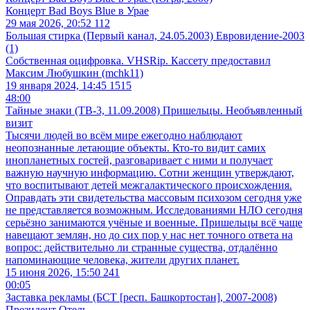
Концерт Bad Boys Blue в Урае (Югра, 2000)
Концерт Bad Boys Blue в Урае
29 мая 2026, 20:52
112
Большая стирка (Первый канал, 24.05.2003) Евровидение-2003
(1)
Собственная оцифровка. VHSRip. Кассету предоставил
Максим Любушкин (mchk11)
19 января 2024, 14:45
1515
48:00
Тайные знаки (ТВ-3, 11.09.2008) Пришельцы. Необъявленный
визит
Тысячи людей во всём мире ежегодно наблюдают
неопознанные летающие объекты. Кто-то видит самих
инопланетных гостей, разговаривает с ними и получает
важную научную информацию. Сотни женщин утверждают,
что воспитывают детей межгалактического происхождения.
Оправдать эти свидетельства массовым психозом сегодня уже
не представляется возможным. Исследованиями НЛО сегодня
серьёзно занимаются учёные и военные. Пришельцы всё чаще
навещают землян, но до сих пор у нас нет точного ответа на
вопрос: действительно ли странные существа, отдалённо
напоминающие человека, жители других планет.
15 июня 2026, 15:50
241
00:05
Заставка рекламы (БСТ [респ. Башкортостан], 2007-2008)