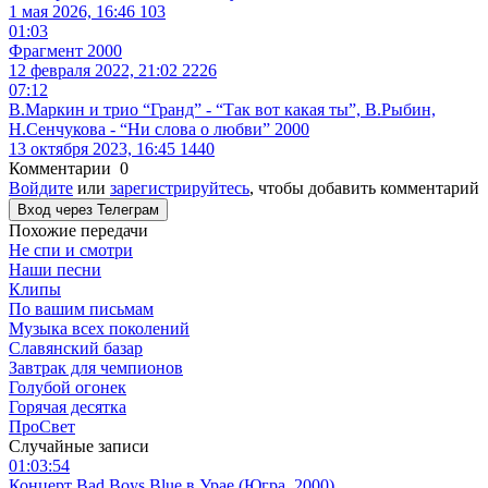
1 мая 2026, 16:46
103
01:03
Фрагмент
2000
12 февраля 2022, 21:02
2226
07:12
В.Маркин и трио “Гранд” - “Так вот какая ты”, В.Рыбин,
Н.Сенчукова - “Ни слова о любви”
2000
13 октября 2023, 16:45
1440
Комментарии
0
Войдите
или
зарегистрируйтесь
, чтобы добавить комментарий
Вход через Телеграм
Похожие передачи
Не спи и смотри
Наши песни
Клипы
По вашим письмам
Музыка всех поколений
Славянский базар
Завтрак для чемпионов
Голубой огонек
Горячая десятка
ПроСвет
Случайные записи
01:03:54