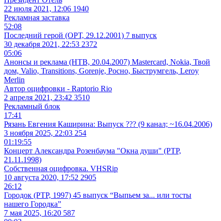
Президент Отель
22 июля 2021, 12:06
1940
Рекламная заставка
52:08
Последний герой (ОРТ, 29.12.2001) 7 выпуск
30 декабря 2021, 22:53
2372
05:06
Анонсы и реклама (НТВ, 20.04.2007) Mastercard, Nokia, Твой
дом, Valio, Transitions, Gorenje, Росно, Быструмгель, Leroy
Merlin
Автор оцифровки - Raptorio Rio
2 апреля 2021, 23:42
3510
Рекламный блок
17:41
Рязань Евгения Каширина: Выпуск ??? (9 канал; ~16.04.2006)
3 ноября 2025, 22:03
254
01:19:55
Концерт Александра Розенбаума "Окна души" (РТР,
21.11.1998)
Собственная оцифровка. VHSRip
10 августа 2020, 17:52
2905
26:12
Городок (РТР, 1997) 45 выпуск “Выпьем за... или тосты
нашего Городка”
7 мая 2025, 16:20
587