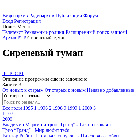
Видеоархив
Радиоархив
Публикации
Форум
Вход
Регистрация
Поиск
Меню
Телетекст
Рекламные ролики
Расширенный поиск записей
Архив
РТР
Сиреневый туман
Сиреневый туман
РТР
ОРТ
Описание программы еще не заполнено
Записи
3
От новых к старым
От старых к новым
Недавно добавленные
Все годы
1995
1
1996
2
1998
9
1999
1
2000
3
11:07
2000
Владимир Маркин и трио “Гранд” - Так вот какая ты
Трио “Гранд” - Мир любит тебя
Виктор Рыбин, Наталья Сенчукова - Ни слова о любви