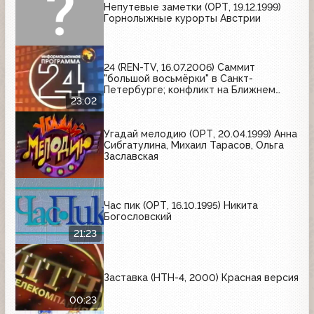
Непутевые заметки (ОРТ, 19.12.1999)
Горнолыжные курорты Австрии
24 (REN-TV, 16.07.2006) Саммит
"большой восьмёрки" в Санкт-
Петербурге; конфликт на Ближнем
Востоке; реконструкция битвы на реке
23:02
Кондурче
Угадай мелодию (ОРТ, 20.04.1999) Анна
Сибгатулина, Михаил Тарасов, Ольга
Заславская
Час пик (ОРТ, 16.10.1995) Никита
Богословский
21:23
Заставка (НТН-4, 2000) Красная версия
00:23