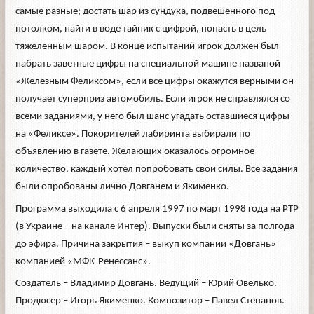
самые разные; достать шар из сундука, подвешенного под
потолком, найти в воде тайник с цифрой, попасть в цель
тяжеленным шаром. В конце испытаний игрок должен был
набрать заветные цифры на специальной машине названой
«Железным Феликсом», если все цифры окажутся верными он
получает суперприз автомобиль. Если игрок не справлялся со
всеми заданиями, у него был шанс угадать оставшиеся цифры
на «Феликсе». Покорителей лабиринта выбирали по
объявлению в газете. Желающих оказалось огромное
количество, каждый хотел попробовать свои силы. Все задания
были опробованы лично Довганем и Якименко.
Программа выходила с 6 апреля 1997 по март 1998 года на РТР
(в Украине – на канале Интер). Выпуски были сняты за полгода
до эфира. Причина закрытия – выкуп компании «Довгань»
компанией «МФК-Ренессанс».
Создатель – Владимир Довгань. Ведущий – Юрий Овелько.
Продюсер – Игорь Якименко. Композитор – Павел Степанов.