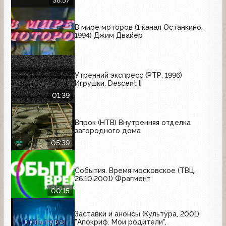
В мире моторов (1 канал Останкино,
1994) Джим Двайер
Утренний экспресс (РТР, 1996)
Игрушки. Descent II
01:39
Впрок (НТВ) Внутренняя отделка
загородного дома
05:39
События. Время московское (ТВЦ,
26.10.2001) Фрагмент
00:15
Заставки и анонсы (Культура, 2001)
"Апокриф. Мои родители",