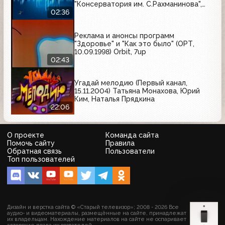
"Консерватория им. С.Рахманинова",
"Театральная летопись XX века",
02:36
"Острова"
Реклама и анонсы программ
"Здоровье" и "Как это было" (ОРТ,
10.09.1998) Orbit, 7up
02:43
Угадай мелодию (Первый канал,
15.11.2004) Татьяна Монахова, Юрий
Ким, Наталья Прядкина
22:06
О проекте
Команда сайта
Помочь сайту
Правила
Обратная связь
Пользователи
Топ пользователей
Дизайн и верстка сайта © «Старый телевизор»; 2008 - 2026 Все
аудио- и видеоматериалы, размещённые на сайте, принадлежат
их владельцам. Нахождение материалов на сайте не оспаривает
авторские права их создателей.