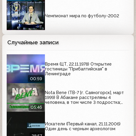
Чемпионат мира по футболу-2002
Случайные записи
Время (ЦТ, 22.11.1978) Открытие
гостиницы "Прибалтийская" в
Ленинграде
00:59
Nota Bene (ТВ-7 [г. Саяногорск], март
1999) В Абакане расстреляны 4
человека, в том числе 3 подростка;
погашена многомесячная
05:46
задолженность по зарплате перед
работниками Саяно-Шушенской ГЭС
Искатели (Первый канал, 21.11.2006)
Один день с черным археологом
38:57