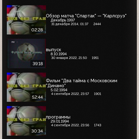
Обзор матча "Спартак" — "Карлсруэ"
Декабрь 1997
31 декабря 2014, 01:37
2444
02:28
выпуск
8.10.1994
30 января 2022, 21:50
1951
39:18
Фильм "Два тайма с Московским
"Динамо"
5.02.1994
4 сентября 2022, 23:57
1901
52:44
программы
29.01.1994
4 сентября 2022, 23:56
1743
30:34