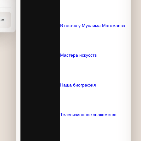
В гостях у Муслима
Магомаева
Мастера искусств
Наша биография
Телевизионное знакомство