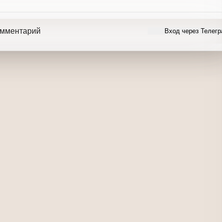
айту,
добавив свои записи
ь комментарий
Вход через Телеграм