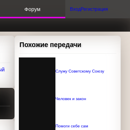
орум
Вход
Регистрация
Похожие передачи
Служу Советскому Союзу
,
Человек и закон
Помоги себе сам