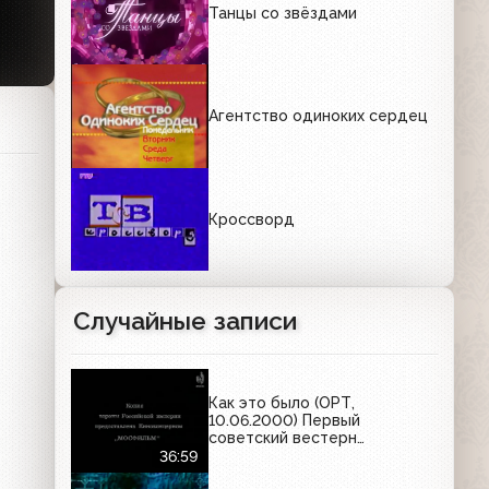
Танцы со звёздами
Агентство одиноких сердец
Кроссворд
Случайные записи
Как это было (ОРТ,
10.06.2000) Первый
советский вестерн
"Неуловимые мстители". 1966
36:59
год