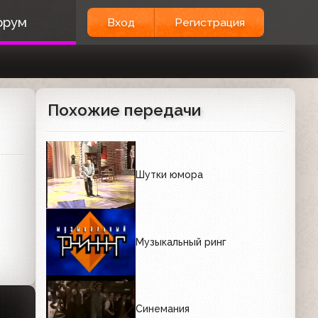
орум
Вход
Регистрация
Похожие передачи
Шутки юмора
Музыкальный ринг
Синемания