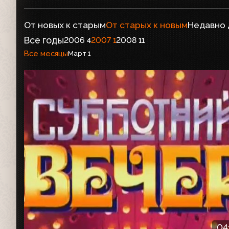
От новых к старым
От старых к новым
Недавно
Все годы
2006
2007
2008
4
1
11
Все месяцы
Март
1
04