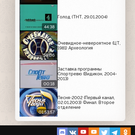
Голод (ТНТ, 29.01.2004)
44:38
Очевидное-невероятное (ЦТ,
1981) Археология
59:06
Заставка программы
Спортревю (Видикон, 2004-
2013)
00:18
Песня-2002 (Первый канал,
02.01.2003) Финал. Второе
отделение
01:53:57