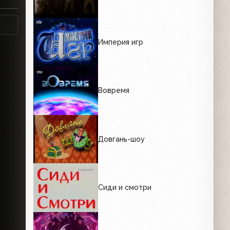
Империя игр
Вовремя
Довгань-шоу
Сиди и смотри