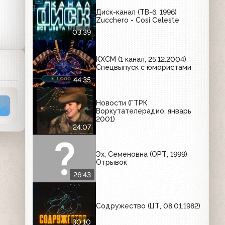
Диск-канал (ТВ-6, 1996)
Zucchero - Cosi Celeste
03:39
КХСМ (1 канал, 25.12.2004)
Спецвыпуск с юмористами
44:35
Новости (ГТРК
Воркутателерадио, январь
2001)
24:07
Эх, Семеновна (ОРТ, 1999)
Отрывок
26:43
Содружество (ЦТ, 08.01.1982)
30:10