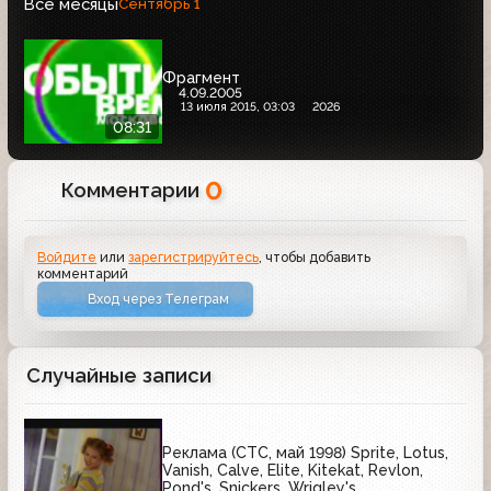
Все месяцы
Сентябрь
1
Фрагмент
4.09.2005
13 июля 2015, 03:03
2026
08:31
0
Комментарии
Войдите
или
зарегистрируйтесь
, чтобы добавить
комментарий
Вход через Телеграм
Случайные записи
Реклама (СТС, май 1998) Sprite, Lotus,
Vanish, Calve, Elite, Kitekat, Revlon,
Pond's, Snickers, Wrigley's