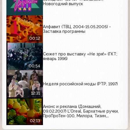
Новогодний выпуск
Алфавит (ТВЦ, 2004-15.05.2005) -
Заставка программы
00:12
Сюжет про выставку «Не зря!» (ГКТ;
январь 1996)
00:54
Неделя российской моды (РТР, 1997)
12:31
Анонс и реклама (Домашний,
09.02.2007) L'Oreal, Бархатные ручки,
ПроПроТен-100, Милора, Тизин,
Махеевъ
02:13