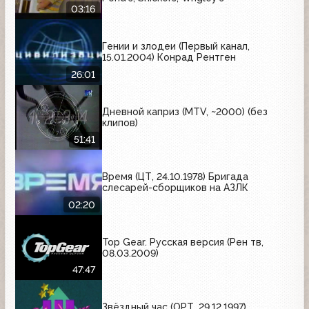
03:16
Гении и злодеи (Первый канал,
15.01.2004) Конрад Рентген
26:01
Дневной каприз (MTV, ~2000) (без
клипов)
51:41
Время (ЦТ, 24.10.1978) Бригада
слесарей-сборщиков на АЗЛК
02:20
Top Gear. Русская версия (Рен тв,
08.03.2009)
47:47
Звёздный час (ОРТ, 29.12.1997)