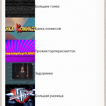
Большие гонки
Банка комиксов
Прожекторперисхилтон
Задоринки
Большая разница