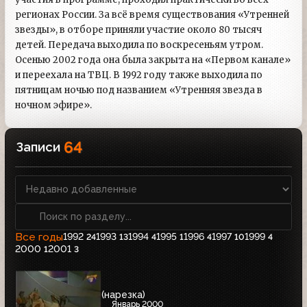
регионах России. За всё время существования «Утренней
звезды», в отборе приняли участие около 80 тысяч
детей. Передача выходила по воскресеньям утром.
Осенью 2002 года она была закрыта на «Первом канале»
и переехала на ТВЦ. В 1992 году также выходила по
пятницам ночью под названием «Утренняя звезда в
ночном эфире».
64
Записи
Все годы
1992
1993
1994
1995
1996
1997
1999
24
13
4
1
4
10
4
2000
2001
1
3
(нарезка)
Январь 2000