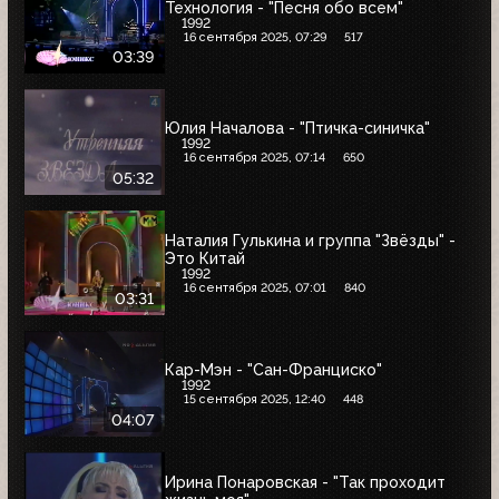
Технология - "Песня обо всем"
1992
16 сентября 2025, 07:29
517
03:39
Юлия Началова - "Птичка-синичка"
1992
16 сентября 2025, 07:14
650
05:32
Наталия Гулькина и группа "Звёзды" -
Это Китай
1992
16 сентября 2025, 07:01
840
03:31
Кар-Мэн - "Сан-Франциско"
1992
15 сентября 2025, 12:40
448
04:07
Ирина Понаровская - "Так проходит