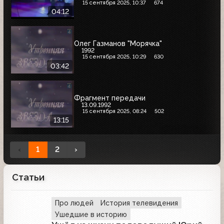
15 сентября 2025, 10:37
674
04:12
Олег Газманов "Морячка"
1992
15 сентября 2025, 10:29
630
03:42
Фрагмент передачи
13.09.1992
15 сентября 2025, 08:24
502
13:15
‹
1
2
›
Статьи
Про людей
История телевидения
Ушедшие в историю