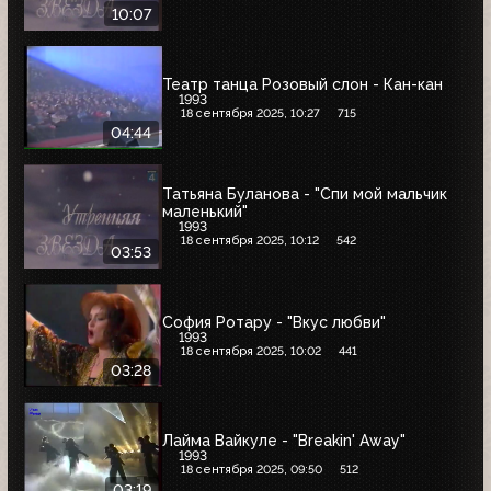
10:07
Театр танца Розовый слон - Кан-кан
1993
18 сентября 2025, 10:27
715
04:44
Татьяна Буланова - "Спи мой мальчик
маленький"
1993
18 сентября 2025, 10:12
542
03:53
София Ротару - "Вкус любви"
1993
18 сентября 2025, 10:02
441
03:28
Лайма Вайкуле - "Breakin' Away"
1993
18 сентября 2025, 09:50
512
03:19