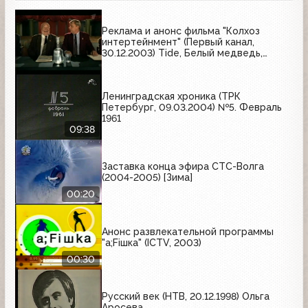
Реклама и анонс фильма "Колхоз
интертейнмент" (Первый канал,
30.12.2003) Tide, Белый медведь,
Kitekat, Head&Shoulders, Арбат-
Престиж, Бабаевский, Техносила,
MasterCard, АльтерВест, Раптика,
Ленинградская хроника (ТРК
Чёрная карта, Мир кожи и меха,
Петербург, 09.03.2004) №5. Февраль
Громада
1961
09:38
Заставка конца эфира СТС-Волга
(2004-2005) [Зима]
00:20
Анонс развлекательной программы
"a;Fiшка" (ICTV, 2003)
00:30
Русский век (НТВ, 20.12.1998) Ольга
Аросева