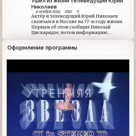
Ушёл из жизни телеведущий Юрий
Николаев
4 ноября 2025
2742
0
Актёр и телеведущий Юрий Николаев
скончался в Москве на 77-м году жизни.
Первым об этом сообщил Николай
Цискаридзе, потом информацию
подтвердили Первый канал и ведущие
информагентства. Последний эфир
Оформление программы
Николаева состоялся в минувшую субботу
в программе "Сегодня вечером", которую
вёл Цискаридзе.
Заставка программы