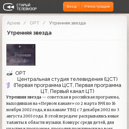
Вход
Регистрация
Архив
ОРТ
Утренняя звезда
Утренняя звезда
ОРТ
Центральная студия телевидения (ЦСТ)
(Первая программа ЦСТ, Первая программа
ЦТ, Первый канал ЦТ)
Утренняя звезда
— советская и российская программа,
выходившая на «Первом канале» со 2 марта 1991 по 16
ноября 2002 года, и на канале ТВЦ с 7 декабря 2002 по 3
августа 2003 года. В этой передаче раскрывались юные
таланты в области музыки. Конкурс среди детей, для
участия в программе, проходил практически во всех