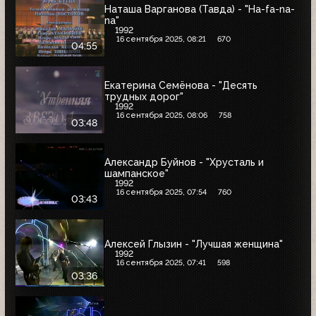
Наташа Варганова (Тавда) - "Ha-fa-na-
na"
1992
16 сентября 2025, 08:21
670
04:55
Екатерина Семёнова - "Десять
трудных дорог"
1992
16 сентября 2025, 08:06
758
03:48
Александр Буйнов - "Хрусталь и
шампанское"
1992
16 сентября 2025, 07:54
760
03:43
Алексей Глызин - "Лучшая женщина"
1992
16 сентября 2025, 07:41
598
03:36