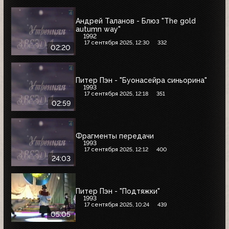
Андрей Таланов - Блюз "The gold
autumn way"
1992
17 сентября 2025, 12:30
332
02:20
Питер Пэн - "Буонасейра синьорина"
1993
17 сентября 2025, 12:18
351
02:59
Фрагменты передачи
1993
17 сентября 2025, 12:12
400
24:03
Питер Пэн - "Подтяжки"
1993
17 сентября 2025, 10:24
439
05:05