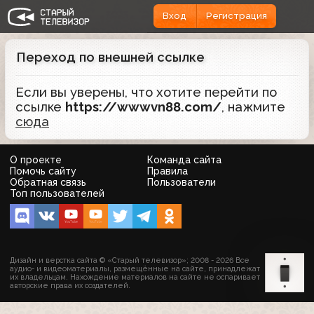
Вход
Регистрация
Переход по внешней ссылке
Если вы уверены, что хотите перейти по
ссылке
https://wwwvn88.com/
, нажмите
сюда
О проекте
Команда сайта
Помочь сайту
Правила
Обратная связь
Пользователи
Топ пользователей
Дизайн и верстка сайта © «Старый телевизор»; 2008 - 2026 Все
аудио- и видеоматериалы, размещённые на сайте, принадлежат
их владельцам. Нахождение материалов на сайте не оспаривает
авторские права их создателей.