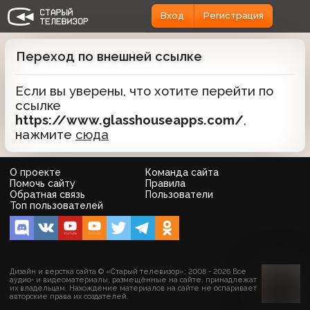
Вход
Регистрация
Переход по внешней ссылке
Если вы уверены, что хотите перейти по
ссылке
https://www.glasshouseapps.com/
,
нажмите
сюда
О проекте
Команда сайта
Помочь сайту
Правила
Обратная связь
Пользователи
Топ пользователей
Дизайн и верстка сайта © «Старый телевизор»; 2008 - 2026 Все
аудио- и видеоматериалы, размещённые на сайте, принадлежат
их владельцам. Нахождение материалов на сайте не оспаривает
авторские права их создателей.