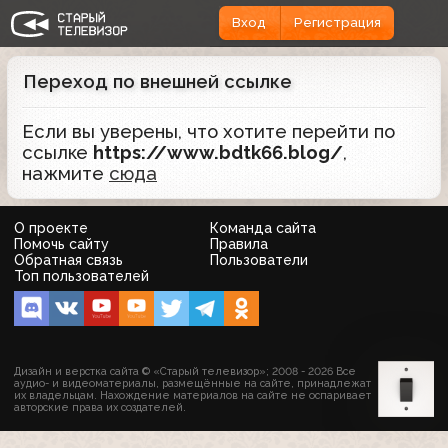
Вход
Регистрация
Переход по внешней ссылке
Если вы уверены, что хотите перейти по
ссылке
https://www.bdtk66.blog/
,
нажмите
сюда
О проекте
Команда сайта
Помочь сайту
Правила
Обратная связь
Пользователи
Топ пользователей
Дизайн и верстка сайта © «Старый телевизор»; 2008 - 2026 Все
аудио- и видеоматериалы, размещённые на сайте, принадлежат
их владельцам. Нахождение материалов на сайте не оспаривает
авторские права их создателей.