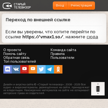
Вход
Регистрация
Переход по внешней ссылке
Если вы уверены, что хотите перейти по
ссылке
https://vmax1.so/
, нажмите
сюда
О проекте
Команда сайта
Помочь сайту
Правила
Обратная связь
Пользователи
Топ пользователей
Дизайн и верстка сайта © «Старый телевизор»; 2008 - 2026 Все
аудио- и видеоматериалы, размещённые на сайте, принадлежат
их владельцам. Нахождение материалов на сайте не оспаривает
авторские права их создателей.