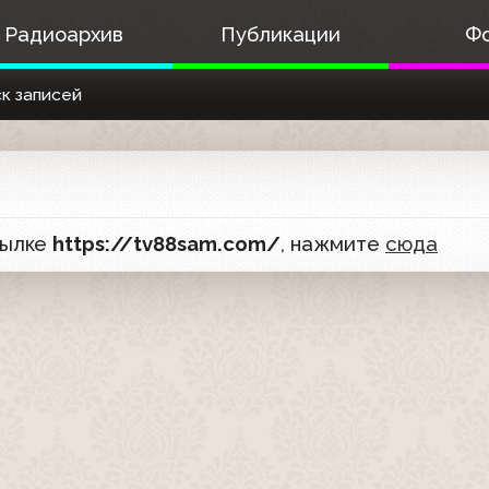
Радиоархив
Публикации
Ф
к записей
сылке
https://tv88sam.com/
, нажмите
сюда