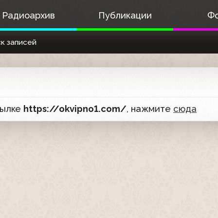
Радиоархив
Публикации
Ф
к записей
сылке
https://okvipno1.com/
, нажмите
сюда