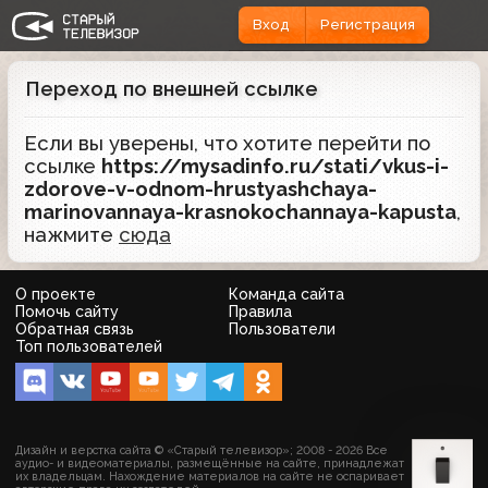
Вход
Регистрация
Переход по внешней ссылке
Если вы уверены, что хотите перейти по
ссылке
https://mysadinfo.ru/stati/vkus-i-
zdorove-v-odnom-hrustyashchaya-
marinovannaya-krasnokochannaya-kapusta
,
нажмите
сюда
О проекте
Команда сайта
Помочь сайту
Правила
Обратная связь
Пользователи
Топ пользователей
Дизайн и верстка сайта © «Старый телевизор»; 2008 - 2026 Все
аудио- и видеоматериалы, размещённые на сайте, принадлежат
их владельцам. Нахождение материалов на сайте не оспаривает