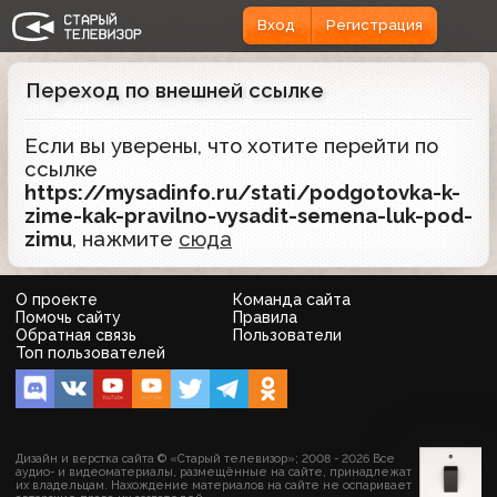
Вход
Регистрация
Переход по внешней ссылке
Если вы уверены, что хотите перейти по
ссылке
https://mysadinfo.ru/stati/podgotovka-k-
zime-kak-pravilno-vysadit-semena-luk-pod-
zimu
, нажмите
сюда
О проекте
Команда сайта
Помочь сайту
Правила
Обратная связь
Пользователи
Топ пользователей
Дизайн и верстка сайта © «Старый телевизор»; 2008 - 2026 Все
аудио- и видеоматериалы, размещённые на сайте, принадлежат
их владельцам. Нахождение материалов на сайте не оспаривает