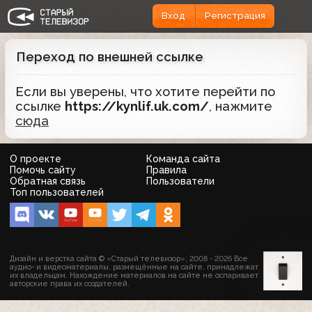
Вход
Регистрация
Переход по внешней ссылке
Если вы уверены, что хотите перейти по
ссылке
https://kynlif.uk.com/
, нажмите
сюда
О проекте
Команда сайта
Помочь сайту
Правила
Обратная связь
Пользователи
Топ пользователей
Дизайн и верстка сайта © «Старый телевизор»; 2008 - 2026 Все
аудио- и видеоматериалы, размещённые на сайте, принадлежат
их владельцам. Нахождение материалов на сайте не оспаривает
авторские права их создателей.