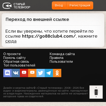
Вход
Регистрация
Переход по внешней ссылке
Если вы уверены, что хотите перейти по
ссылке
https://go88club4.com/
, нажмите
сюда
О проекте
Команда сайта
Помочь сайту
Правила
Обратная связь
Пользователи
Топ пользователей
Дизайн и верстка сайта © «Старый телевизор»; 2008 - 2026 Все
аудио- и видеоматериалы, размещённые на сайте, принадлежат
их владельцам. Нахождение материалов на сайте не оспаривает
авторские права их создателей.