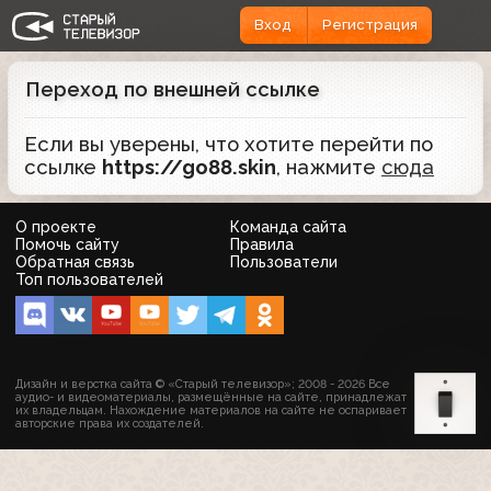
Вход
Регистрация
Переход по внешней ссылке
Если вы уверены, что хотите перейти по
ссылке
https://go88.skin
, нажмите
сюда
О проекте
Команда сайта
Помочь сайту
Правила
Обратная связь
Пользователи
Топ пользователей
Дизайн и верстка сайта © «Старый телевизор»; 2008 - 2026 Все
аудио- и видеоматериалы, размещённые на сайте, принадлежат
их владельцам. Нахождение материалов на сайте не оспаривает
авторские права их создателей.