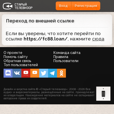
Вход
Регистрация
Переход по внешней ссылке
Если вы уверены, что хотите перейти по
ссылке
https://fc88.loan/
, нажмите
сюда
О проекте
Команда сайта
Помочь сайту
Правила
Обратная связь
Пользователи
Топ пользователей
Дизайн и верстка сайта © «Старый телевизор»; 2008 - 2026 Все
аудио- и видеоматериалы, размещённые на сайте, принадлежат
их владельцам. Нахождение материалов на сайте не оспаривает
авторские права их создателей.