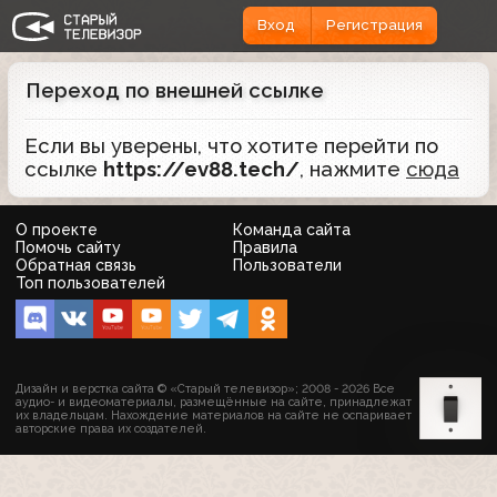
Вход
Регистрация
Переход по внешней ссылке
Если вы уверены, что хотите перейти по
ссылке
https://ev88.tech/
, нажмите
сюда
О проекте
Команда сайта
Помочь сайту
Правила
Обратная связь
Пользователи
Топ пользователей
Дизайн и верстка сайта © «Старый телевизор»; 2008 - 2026 Все
аудио- и видеоматериалы, размещённые на сайте, принадлежат
их владельцам. Нахождение материалов на сайте не оспаривает
авторские права их создателей.