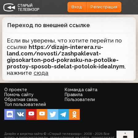
Вход
Регистрация
Переход по внешней ссылке
Если вы уверены, что хотите перейти по
ссылке
https://dizajn-interera.ru-
land.com/novosti/zashpaklevat-
gipsokarton-pod-pokrasku-na-potolke-
prostoy-sposob-sdelat-potolok-idealnym
,
нажмите
сюда
О проекте
Команда сайта
Помочь сайту
Правила
Обратная связь
Пользователи
Топ пользователей
Дизайн и верстка сайта © «Старый телевизор»; 2008 - 2026 Все
аудио- и видеоматериалы, размещённые на сайте, принадлежат