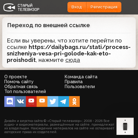
Вход
Регистрация
Переход по внешней ссылке
Если вы уверены, что хотите перейти по
ссылке
https://dailybags.ru/stati/process-
snizheniya-vesa-pri-golode-kak-eto-
proishodit
, нажмите
сюда
О проекте
Команда сайта
Помочь сайту
Правила
Обратная связь
Пользователи
Топ пользователей
Дизайн и верстка сайта © «Старый телевизор»; 2008 - 2026 Все
аудио- и видеоматериалы, размещённые на сайте, принадлежат
их владельцам. Нахождение материалов на сайте не оспаривает
авторские права их создателей.