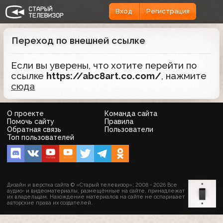
Вход
Регистрация
Переход по внешней ссылке
Если вы уверены, что хотите перейти по
ссылке
https://abc8art.co.com/
, нажмите
сюда
О проекте
Команда сайта
Помочь сайту
Правила
Обратная связь
Пользователи
Топ пользователей
Дизайн и верстка сайта © «Старый телевизор»; 2008 - 2026 Все
аудио- и видеоматериалы, размещённые на сайте, принадлежат
их владельцам. Нахождение материалов на сайте не оспаривает
авторские права их создателей.