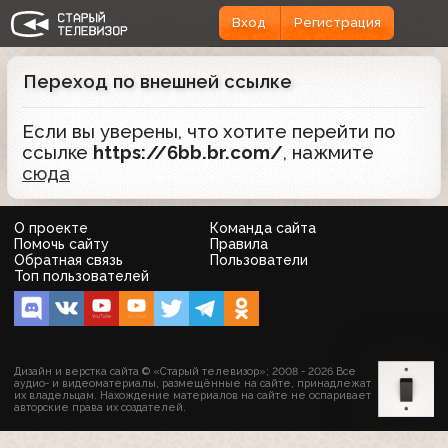
Вход
Регистрация
Переход по внешней ссылке
Если вы уверены, что хотите перейти по
ссылке
https://6bb.br.com/
, нажмите
сюда
О проекте
Команда сайта
Помочь сайту
Правила
Обратная связь
Пользователи
Топ пользователей
Дизайн и верстка сайта © «Старый телевизор»; 2008 - 2026 Все
аудио- и видеоматериалы, размещённые на сайте, принадлежат
их владельцам. Нахождение материалов на сайте не оспаривает
авторские права их создателей.