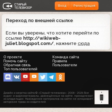
Вход
Регистрация
Переход по внешней ссылке
Если вы уверены, что хотите перейти по
ссылке
http://wikiweb-
juliet.blogspot.com/
, нажмите
сюда
О проекте
Команда сайта
Помочь сайту
Правила
Обратная связь
Пользователи
Топ пользователей
Дизайн и верстка сайта © «Старый телевизор»; 2008 - 2026 Все
аудио- и видеоматериалы, размещённые на сайте, принадлежат
их владельцам. Нахождение материалов на сайте не оспаривает
авторские права их создателей.