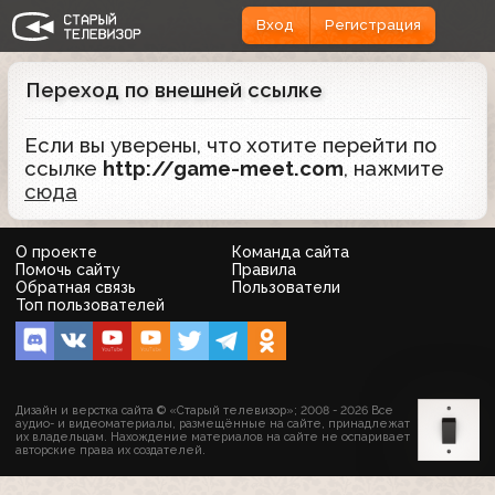
Вход
Регистрация
Переход по внешней ссылке
Если вы уверены, что хотите перейти по
ссылке
http://game-meet.com
, нажмите
сюда
О проекте
Команда сайта
Помочь сайту
Правила
Обратная связь
Пользователи
Топ пользователей
Дизайн и верстка сайта © «Старый телевизор»; 2008 - 2026 Все
аудио- и видеоматериалы, размещённые на сайте, принадлежат
их владельцам. Нахождение материалов на сайте не оспаривает
авторские права их создателей.